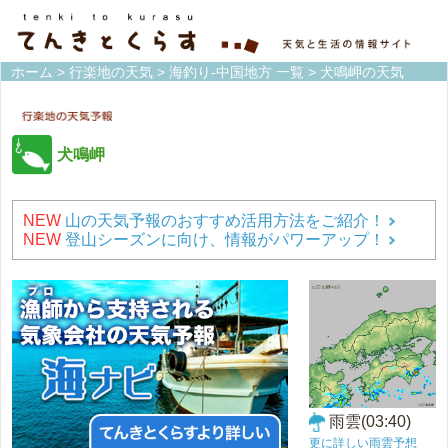
ホーム
>
行楽地の天気
>
海釣り-中国地方 一覧
> 犬鳴岬の天気
犬鳴岬
NEW
山の天気予報のおすすめ活用方法をご紹介！
NEW
登山シーズンに向け、情報がパワーアップ！
雨雲(03:40)
更に詳しい雨雲予想