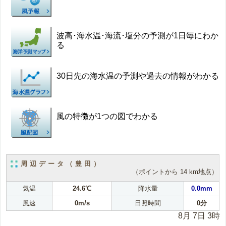
波高･海水温･海流･塩分の予測が1日毎にわか
る
30日先の海水温の予測や過去の情報がわかる
風の特徴が1つの図でわかる
周辺データ（豊田）
（ポイントから 14 km地点）
気温
24.6℃
降水量
0.0mm
風速
0m/s
日照時間
0分
8月 7日 3時