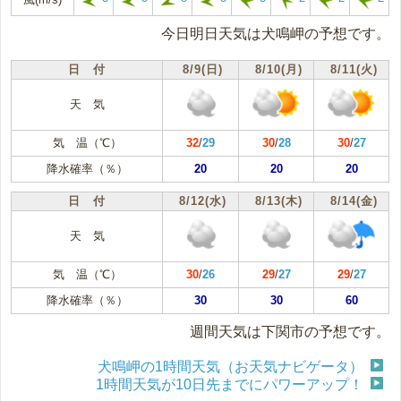
今日明日天気は犬鳴岬の予想です。
日 付
8/9(日)
8/10(月)
8/11(火)
天 気
気 温（℃）
32
/
29
30
/
28
30
/
27
降水確率（％）
20
20
20
日 付
8/12(水)
8/13(木)
8/14(金)
天 気
気 温（℃）
30
/
26
29
/
27
29
/
27
降水確率（％）
30
30
60
週間天気は下関市の予想です。
犬鳴岬の1時間天気（お天気ナビゲータ）
1時間天気が10日先までにパワーアップ！