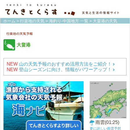
ホーム
>
行楽地の天気
>
海釣り-中国地方 一覧
> 大畠港の天気
大畠港
NEW
山の天気予報のおすすめ活用方法をご紹介！
NEW
登山シーズンに向け、情報がパワーアップ！
雨雲(01:25)
更に詳しい雨雲予想