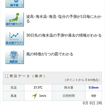
波高･海水温･海流･塩分の予測が1日毎にわか
る
30日先の海水温の予測や過去の情報がわかる
風の特徴が1つの図でわかる
周辺データ（柳井）
（ポイントから 6 km地点）
気温
27.0℃
降水量
0.0mm
1m/s
風速
日照時間
0分
8月 8日 1時