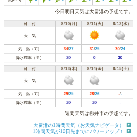
今日明日天気は大畠港の予想です。
日 付
8/10(月)
8/11(火)
8/12(水)
天 気
気 温（℃）
34
/
27
31
/
25
30
/
24
降水確率（％）
30
0
30
日 付
8/13(木)
8/14(金)
8/15(土)
天 気
-
気 温（℃）
29
/
25
28
/
26
-
/
-
降水確率（％）
30
30
-
週間天気は柳井市の予想です。
大畠港の1時間天気（お天気ナビゲータ）
1時間天気が10日先までにパワーアップ！