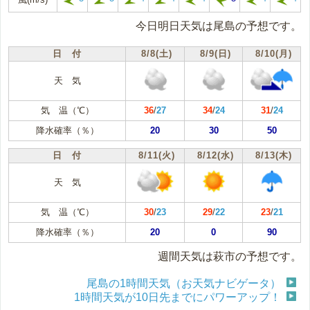
今日明日天気は尾島の予想です。
日 付
8/8(土)
8/9(日)
8/10(月)
天 気
気 温（℃）
36
/
27
34
/
24
31
/
24
降水確率（％）
20
30
50
日 付
8/11(火)
8/12(水)
8/13(木)
天 気
気 温（℃）
30
/
23
29
/
22
23
/
21
降水確率（％）
20
0
90
週間天気は萩市の予想です。
尾島の1時間天気（お天気ナビゲータ）
1時間天気が10日先までにパワーアップ！