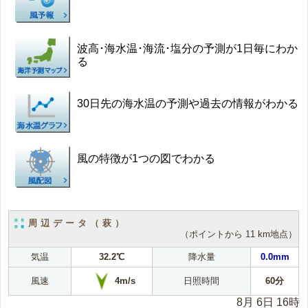
波高･海水温･海流･塩分の予測が1日毎にわか
る
30日先の海水温の予測や過去の情報がわかる
風の特徴が1つの図でわかる
周辺データ（萩）
（ポイントから 11 km地点）
気温
32.2℃
降水量
0.0mm
4m/s
風速
日照時間
60分
8月 6日 16時