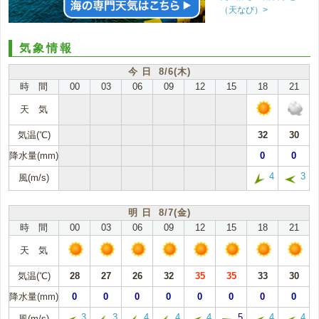
（天なび）>
気象情報
今 日 8/6(木)
時 間
00
03
06
09
12
15
18
21
天 気
気温(℃)
32
30
降水量(mm)
0
0
4
3
風(m/s)
明 日 8/7(金)
時 間
00
03
06
09
12
15
18
21
天 気
気温(℃)
28
27
26
32
35
35
33
30
降水量(mm)
0
0
0
0
0
0
0
0
3
3
4
4
4
5
4
4
風(m/s)