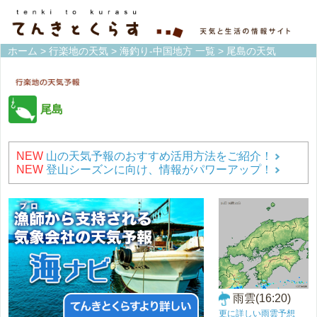
ホーム
>
行楽地の天気
>
海釣り-中国地方 一覧
> 尾島の天気
尾島
NEW
山の天気予報のおすすめ活用方法をご紹介！
NEW
登山シーズンに向け、情報がパワーアップ！
雨雲(16:20)
更に詳しい雨雲予想