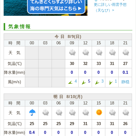
更に詳しい雨雲予想
（天なび）>
気象情報
今 日 8/9(日)
時 間
00
03
06
09
12
15
18
21
天 気
気温(℃)
30
32
33
31
27
降水量(mm)
0
0
0
0
0.1
4
5
3
1
風(m/s)
静穏
明 日 8/10(月)
時 間
00
03
06
09
12
15
18
21
天 気
気温(℃)
25
25
25
29
31
33
31
26
降水量(mm)
0.4
0
0
0
0
0
0
0