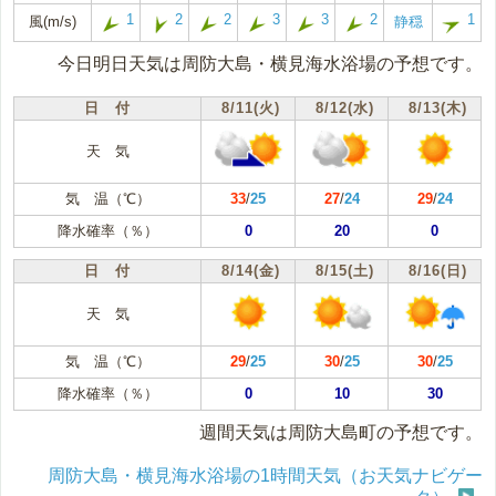
1
2
2
3
3
2
1
風(m/s)
静穏
今日明日天気は周防大島・横見海水浴場の予想です。
日 付
8/11(火)
8/12(水)
8/13(木)
天 気
気 温（℃）
33
/
25
27
/
24
29
/
24
降水確率（％）
0
20
0
日 付
8/14(金)
8/15(土)
8/16(日)
天 気
気 温（℃）
29
/
25
30
/
25
30
/
25
降水確率（％）
0
10
30
週間天気は周防大島町の予想です。
周防大島・横見海水浴場の1時間天気（お天気ナビゲー