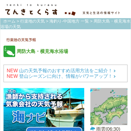
ホーム
>
行楽地の天気
>
海釣り-中国地方 一覧
> 周防大島・横見海水
浴場の天気
周防大島・横見海水浴場
NEW
山の天気予報のおすすめ活用方法をご紹介！
NEW
登山シーズンに向け、情報がパワーアップ！
雨雲(06:30)