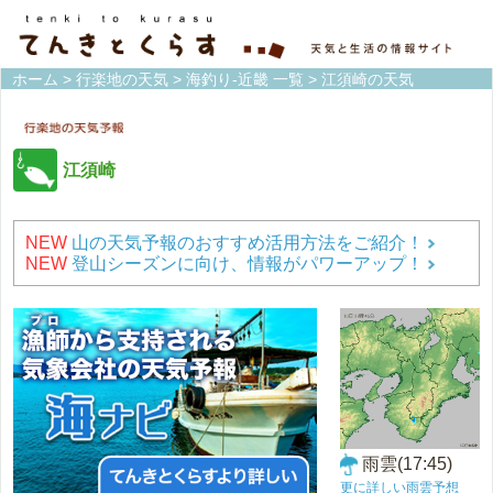
ホーム
>
行楽地の天気
>
海釣り-近畿 一覧
> 江須崎の天気
江須崎
NEW
山の天気予報のおすすめ活用方法をご紹介！
NEW
登山シーズンに向け、情報がパワーアップ！
雨雲(17:45)
更に詳しい雨雲予想