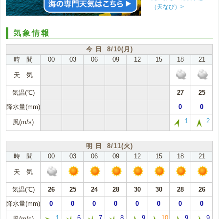
（天なび）>
気象情報
今 日 8/10(月)
時 間
00
03
06
09
12
15
18
21
天 気
気温(℃)
27
25
降水量(mm)
0
0
1
2
風(m/s)
明 日 8/11(火)
時 間
00
03
06
09
12
15
18
21
天 気
気温(℃)
26
25
24
28
30
30
28
26
降水量(mm)
0
0
0
0
0
0
0
0
1
6
7
8
9
10
9
9
風(m/s)