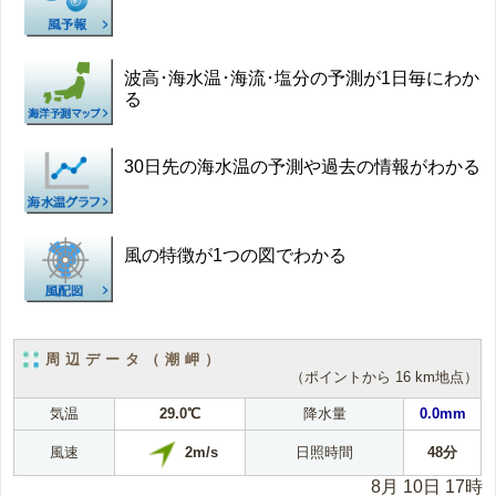
波高･海水温･海流･塩分の予測が1日毎にわか
る
30日先の海水温の予測や過去の情報がわかる
風の特徴が1つの図でわかる
周辺データ（潮岬）
（ポイントから 16 km地点）
気温
29.0℃
降水量
0.0mm
2m/s
風速
日照時間
48分
8月 10日 17時