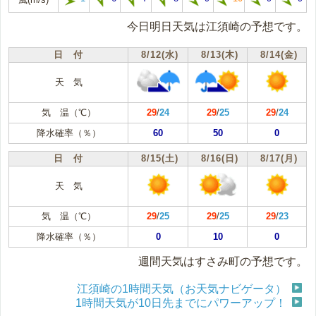
今日明日天気は江須崎の予想です。
日 付
8/12(水)
8/13(木)
8/14(金)
天 気
気 温（℃）
29
/
24
29
/
25
29
/
24
降水確率（％）
60
50
0
日 付
8/15(土)
8/16(日)
8/17(月)
天 気
気 温（℃）
29
/
25
29
/
25
29
/
23
降水確率（％）
0
10
0
週間天気はすさみ町の予想です。
江須崎の1時間天気（お天気ナビゲータ）
1時間天気が10日先までにパワーアップ！