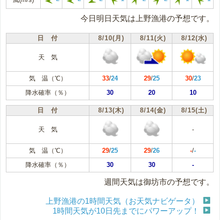
今日明日天気は上野漁港の予想です。
日 付
8/10(月)
8/11(火)
8/12(水)
天 気
気 温（℃）
33
/
24
29
/
25
30
/
23
降水確率（％）
30
20
10
日 付
8/13(木)
8/14(金)
8/15(土)
天 気
-
気 温（℃）
29
/
25
29
/
26
-
/
-
降水確率（％）
30
30
-
週間天気は御坊市の予想です。
上野漁港の1時間天気（お天気ナビゲータ）
1時間天気が10日先までにパワーアップ！