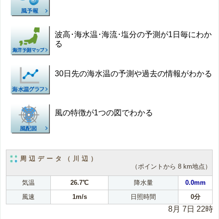
波高･海水温･海流･塩分の予測が1日毎にわか
る
30日先の海水温の予測や過去の情報がわかる
風の特徴が1つの図でわかる
周辺データ（川辺）
（ポイントから 8 km地点）
気温
26.7℃
降水量
0.0mm
風速
1m/s
日照時間
0分
8月 7日 22時