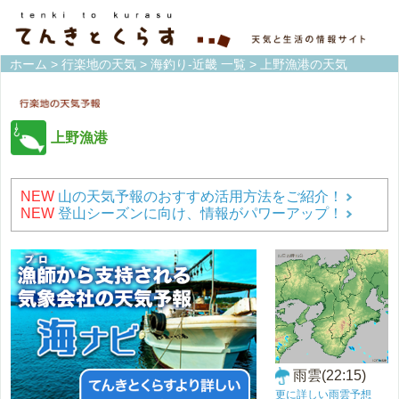
ホーム
>
行楽地の天気
>
海釣り-近畿 一覧
> 上野漁港の天気
上野漁港
NEW
山の天気予報のおすすめ活用方法をご紹介！
NEW
登山シーズンに向け、情報がパワーアップ！
雨雲(22:15)
更に詳しい雨雲予想