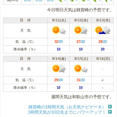
今日明日天気は雑賀崎の予想です。
日 付
8/11(火)
8/12(水)
8/13(木)
天 気
気 温（℃）
32
/
25
27
/
22
29
/
22
降水確率（％）
10
10
20
日 付
8/14(金)
8/15(土)
8/16(日)
天 気
-
気 温（℃）
29
/
24
31
/
22
-
/
-
降水確率（％）
10
10
-
週間天気は和歌山市の予想です。
雑賀崎の1時間天気（お天気ナビゲータ）
1時間天気が10日先までにパワーアップ！