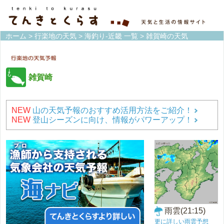
ホーム
>
行楽地の天気
>
海釣り-近畿 一覧
> 雑賀崎の天気
雑賀崎
NEW
山の天気予報のおすすめ活用方法をご紹介！
NEW
登山シーズンに向け、情報がパワーアップ！
雨雲(21:15)
更に詳しい雨雲予想