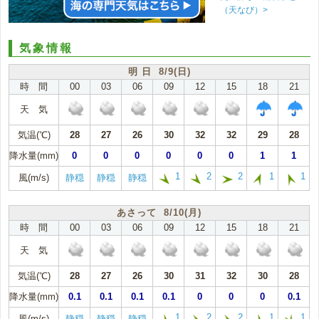
（天なび）>
気象情報
明 日 8/9(日)
時 間
00
03
06
09
12
15
18
21
天 気
気温(℃)
28
27
26
30
32
32
29
28
降水量(mm)
0
0
0
0
0
0
1
1
1
2
2
1
1
風(m/s)
静穏
静穏
静穏
あさって 8/10(月)
時 間
00
03
06
09
12
15
18
21
天 気
気温(℃)
28
27
26
30
31
32
30
28
降水量(mm)
0.1
0.1
0.1
0.1
0
0
0
0.1
1
2
2
1
1
風(m/s)
静穏
静穏
静穏