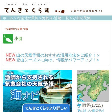
ホーム
>
行楽地の天気
>
海釣り-近畿 一覧
> 小引の天気
小引
NEW
山の天気予報のおすすめ活用方法をご紹介！
NEW
登山シーズンに向け、情報がパワーアップ！
雨雲(17:15)
更に詳しい雨雲予想