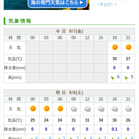
（天なび）>
気象情報
今 日 8/7(金)
時 間
00
03
06
09
12
15
18
21
天 気
気温(℃)
30
27
降水量(mm)
0
0
6
5
風(m/s)
明 日 8/8(土)
時 間
00
03
06
09
12
15
18
21
天 気
気温(℃)
25
24
24
31
31
34
30
26
降水量(mm)
0
0
0
0
0
0
0.1
0
4
4
3
3
4
3
4
4
風(m/s)