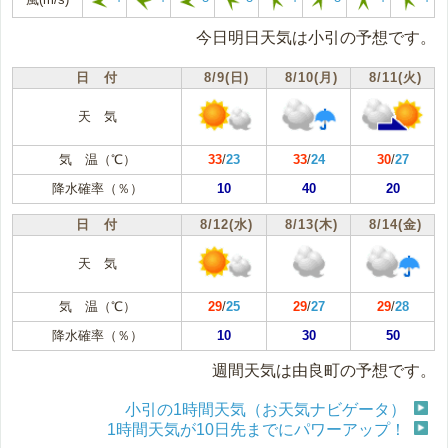
今日明日天気は小引の予想です。
日 付
8/9(日)
8/10(月)
8/11(火)
天 気
気 温（℃）
33
/
23
33
/
24
30
/
27
降水確率（％）
10
40
20
日 付
8/12(水)
8/13(木)
8/14(金)
天 気
気 温（℃）
29
/
25
29
/
27
29
/
28
降水確率（％）
10
30
50
週間天気は由良町の予想です。
小引の1時間天気（お天気ナビゲータ）
1時間天気が10日先までにパワーアップ！