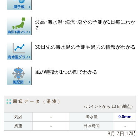
波高･海水温･海流･塩分の予測が1日毎にわか
る
30日先の海水温の予測や過去の情報がわかる
風の特徴が1つの図でわかる
周辺データ（湯浅）
（ポイントから 10 km地点）
気温
-
降水量
0.0mm
風速
-
日照時間
-
8月 7日 17時