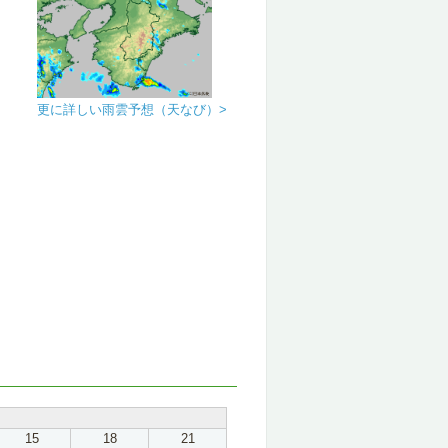
更に詳しい雨雲予想（天なび）>
15
18
21