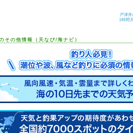
戸津井
1時間
のその他情報（天なび/海ナビ）