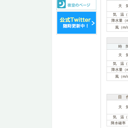
天 
気 温（
降水量（
風（m/
時 
天 
気 温（
降水量（
風（m/
日 
天 
気 温（
降水確率