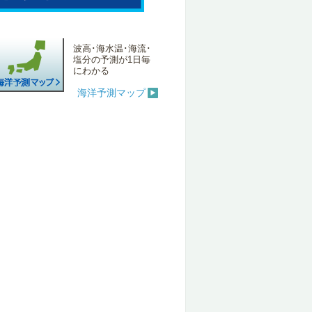
波高･海水温･海流･
塩分の予測が1日毎
にわかる
海洋予測マップ