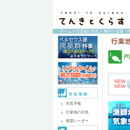
ホーム
>
行楽地の天気
>
海釣り-近畿 一
戸
NEW
NEW
天気予報
行楽地の天気
雨雲レーダー