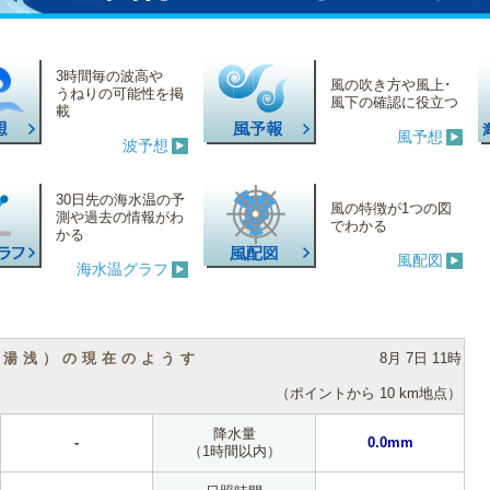
3時間毎の波高や
風の吹き方や風上･
うねりの可能性を掲
風下の確認に役立つ
載
風予想
波予想
30日先の海水温の予
風の特徴が1つの図
測や過去の情報がわ
でわかる
かる
風配図
海水温グラフ
（湯浅）の現在のようす
8月 7日 11時
（ポイントから 10 km地点）
降水量
-
0.0mm
（1時間以内）