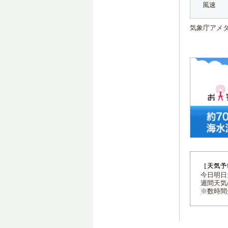
風速
気象庁アメ
［天気予
今日明日天
週間天気
※数時間