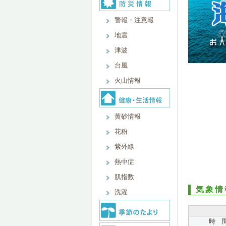
警報・注意報
地震
津波
台風
火山情報
黄砂情報
花粉
紫外線
熱中症
肌指数
気象情
洗濯
時 