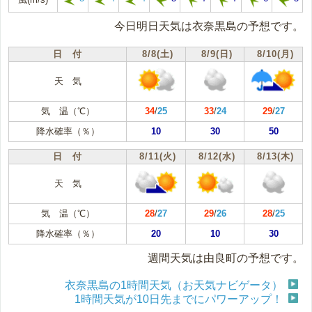
今日明日天気は衣奈黒島の予想です。
日 付
8/8(土)
8/9(日)
8/10(月)
天 気
気 温（℃）
34
/
25
33
/
24
29
/
27
降水確率（％）
10
30
50
日 付
8/11(火)
8/12(水)
8/13(木)
天 気
気 温（℃）
28
/
27
29
/
26
28
/
25
降水確率（％）
20
10
30
週間天気は由良町の予想です。
衣奈黒島の1時間天気（お天気ナビゲータ）
1時間天気が10日先までにパワーアップ！