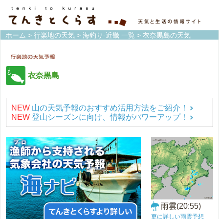
ホーム
>
行楽地の天気
>
海釣り-近畿 一覧
> 衣奈黒島の天気
衣奈黒島
NEW
山の天気予報のおすすめ活用方法をご紹介！
NEW
登山シーズンに向け、情報がパワーアップ！
雨雲(20:55)
更に詳しい雨雲予想