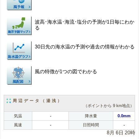
波高･海水温･海流･塩分の予測が1日毎にわか
る
30日先の海水温の予測や過去の情報がわかる
風の特徴が1つの図でわかる
周辺データ（湯浅）
（ポイントから 9 km地点）
気温
-
降水量
0.0mm
風速
-
日照時間
-
8月 6日 20時