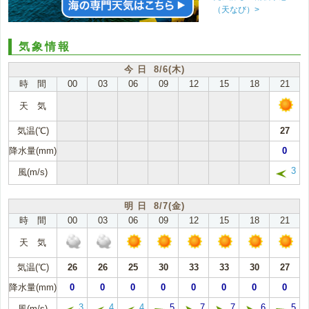
（天なび）>
気象情報
今 日 8/6(木)
時 間
00
03
06
09
12
15
18
21
天 気
気温(℃)
27
降水量(mm)
0
3
風(m/s)
明 日 8/7(金)
時 間
00
03
06
09
12
15
18
21
天 気
気温(℃)
26
26
25
30
33
33
30
27
降水量(mm)
0
0
0
0
0
0
0
0
3
4
4
5
7
7
6
5
風(m/s)