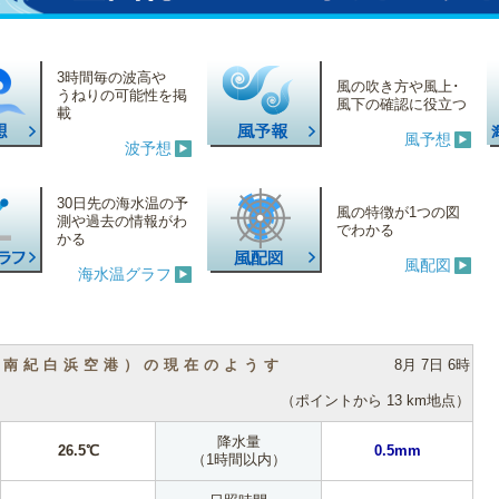
3時間毎の波高や
風の吹き方や風上･
うねりの可能性を掲
風下の確認に役立つ
載
風予想
波予想
30日先の海水温の予
風の特徴が1つの図
測や過去の情報がわ
でわかる
かる
風配図
海水温グラフ
（南紀白浜空港）の現在のようす
8月 7日 6時
（ポイントから 13 km地点）
降水量
26.5℃
0.5mm
（1時間以内）