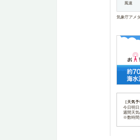
風速
気象庁アメ
［天気予
今日明日天
週間天気
※数時間