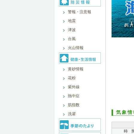
警報・注意報
地震
津波
台風
火山情報
黄砂情報
花粉
紫外線
熱中症
肌指数
気象情
洗濯
時 