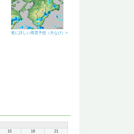
更に詳しい雨雲予想（天なび）>
15
18
21