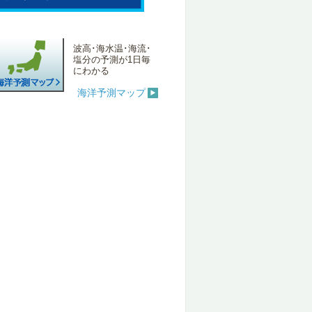
波高･海水温･海流･
塩分の予測が1日毎
にわかる
海洋予測マップ