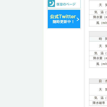
天 
気 温（
降水量（
風（m/
時 
天 
気 温（
降水量（
風（m/
日 
天 
気 温（
降水確率