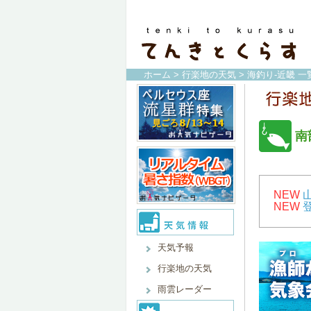
ホーム
>
行楽地の天気
>
海釣り-近畿 一
南
NEW
NEW
天気予報
行楽地の天気
雨雲レーダー