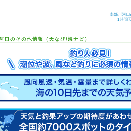
南部川河口
1時間
河口のその他情報（天なび/海ナビ）