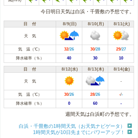
今日明日天気は白浜・千畳敷の予想です。
日 付
8/9(日)
8/10(月)
8/11(火)
天 気
気 温（℃）
32
/
26
30
/
28
29
/
27
降水確率（％）
40
30
10
日 付
8/12(水)
8/13(木)
8/14(金)
天 気
-
気 温（℃）
30
/
26
28
/
26
-
/
-
降水確率（％）
0
60
-
週間天気は白浜町の予想です。
白浜・千畳敷の1時間天気（お天気ナビゲータ）
1時間天気が10日先までにパワーアップ！