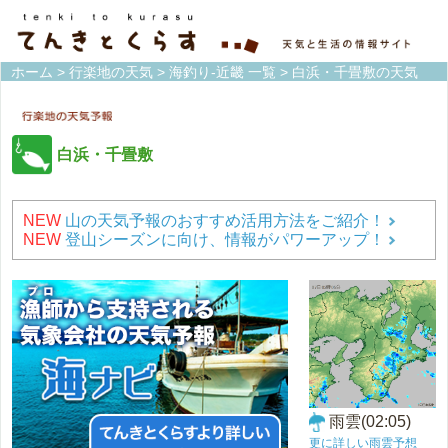
ホーム
>
行楽地の天気
>
海釣り-近畿 一覧
> 白浜・千畳敷の天気
白浜・千畳敷
NEW
山の天気予報のおすすめ活用方法をご紹介！
NEW
登山シーズンに向け、情報がパワーアップ！
雨雲(02:05)
更に詳しい雨雲予想