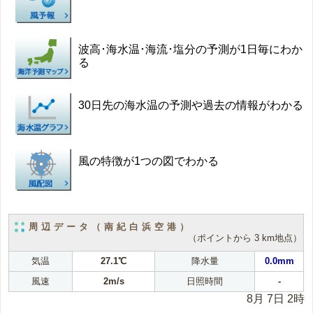
波高･海水温･海流･塩分の予測が1日毎にわか
る
30日先の海水温の予測や過去の情報がわかる
風の特徴が1つの図でわかる
周辺データ（南紀白浜空港）
（ポイントから 3 km地点）
気温
27.1℃
降水量
0.0mm
風速
2m/s
日照時間
-
8月 7日 2時