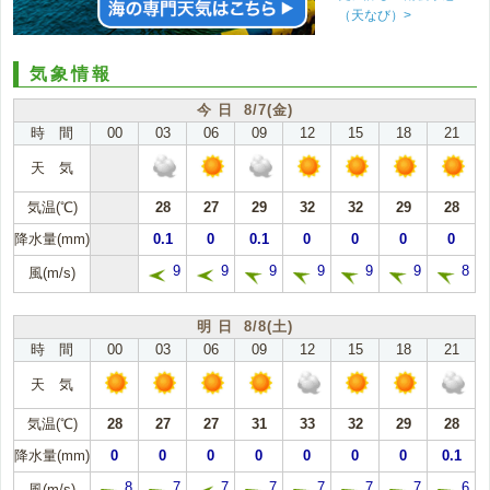
（天なび）>
気象情報
今 日 8/7(金)
時 間
00
03
06
09
12
15
18
21
天 気
気温(℃)
28
27
29
32
32
29
28
降水量(mm)
0.1
0
0.1
0
0
0
0
9
9
9
9
9
9
8
風(m/s)
明 日 8/8(土)
時 間
00
03
06
09
12
15
18
21
天 気
気温(℃)
28
27
27
31
33
32
29
28
降水量(mm)
0
0
0
0
0
0
0
0.1
8
7
7
7
7
7
7
6
風(m/s)