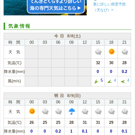
更に詳しい雨雲予想
（天なび）>
気象情報
今 日 8/8(土)
時 間
00
03
06
09
12
15
18
21
天 気
気温(℃)
32
30
28
降水量(mm)
0
0
0.2
5
4
4
風(m/s)
明 日 8/9(日)
時 間
00
03
06
09
12
15
18
21
天 気
気温(℃)
26
25
25
28
31
31
29
28
降水量(mm)
0
0
0.2
1
0.1
0
0
0.1