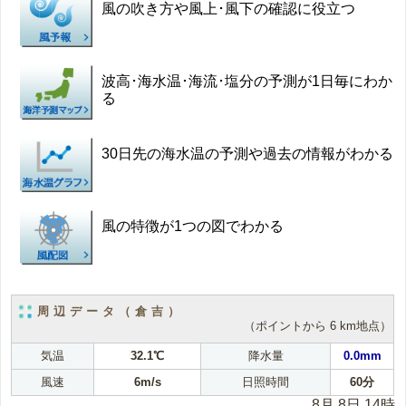
風の吹き方や風上･風下の確認に役立つ
波高･海水温･海流･塩分の予測が1日毎にわか
る
30日先の海水温の予測や過去の情報がわかる
風の特徴が1つの図でわかる
周辺データ（倉吉）
（ポイントから 6 km地点）
気温
32.1℃
降水量
0.0mm
風速
6m/s
日照時間
60分
8月 8日 14時