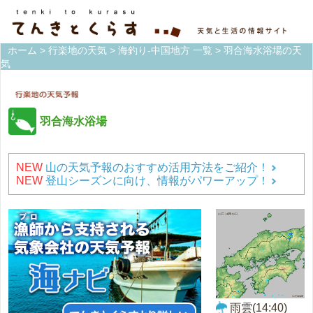
ホーム
>
行楽地の天気
>
海釣り-中国地方 一覧
> 羽合海水浴場の天
気
羽合海水浴場
NEW
山の天気予報のおすすめ活用方法をご紹介！
NEW
登山シーズンに向け、情報がパワーアップ！
雨雲(14:40)