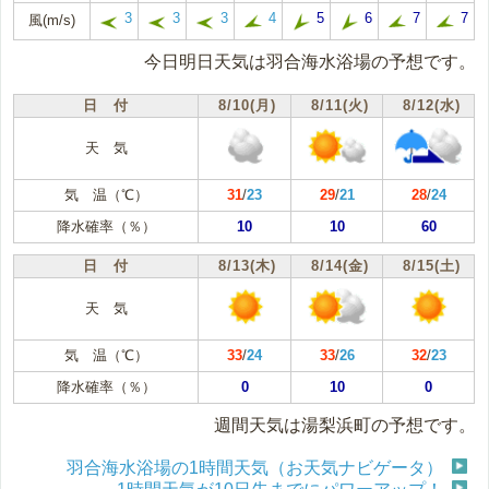
3
3
3
4
5
6
7
7
風(m/s)
今日明日天気は羽合海水浴場の予想です。
日 付
8/10(月)
8/11(火)
8/12(水)
天 気
気 温（℃）
31
/
23
29
/
21
28
/
24
降水確率（％）
10
10
60
日 付
8/13(木)
8/14(金)
8/15(土)
天 気
気 温（℃）
33
/
24
33
/
26
32
/
23
降水確率（％）
0
10
0
週間天気は湯梨浜町の予想です。
羽合海水浴場の1時間天気（お天気ナビゲータ）