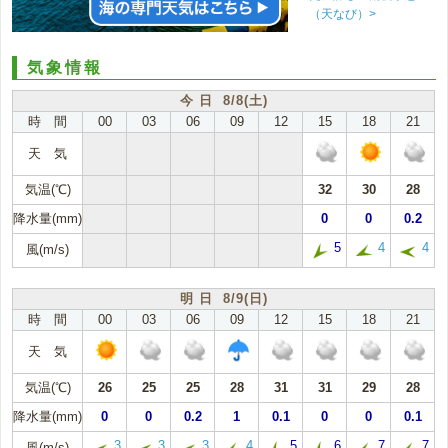
（天なび）>
気象情報
今 日 8/8(土)
時 間
00
03
06
09
12
15
18
21
天 気
気温(℃)
32
30
28
降水量(mm)
0
0
0.2
5
4
4
風(m/s)
明 日 8/9(日)
時 間
00
03
06
09
12
15
18
21
天 気
気温(℃)
26
25
25
28
31
31
29
28
降水量(mm)
0
0
0.2
1
0.1
0
0
0.1
3
3
3
4
5
6
7
7
風(m/s)