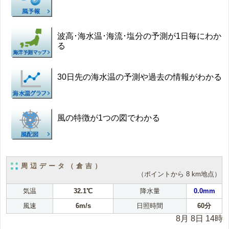
波高･海水温･海流･塩分の予測が1日毎にわか
る
30日先の海水温の予測や過去の情報がわかる
風の特徴が1つの図でわかる
周辺データ（倉吉）
（ポイントから 8 km地点）
気温
32.1℃
降水量
0.0mm
風速
6m/s
日照時間
60分
8月 8日 14時