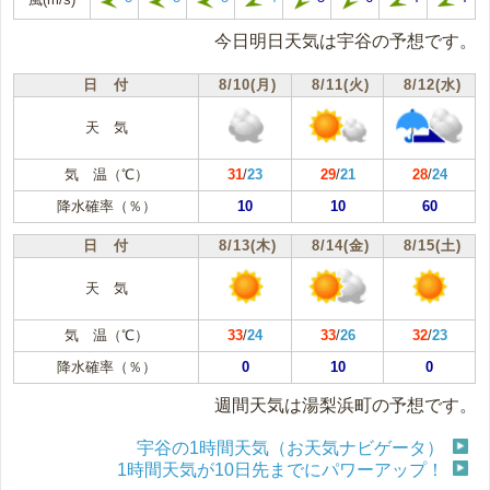
今日明日天気は宇谷の予想です。
日 付
8/10(月)
8/11(火)
8/12(水)
天 気
気 温（℃）
31
/
23
29
/
21
28
/
24
降水確率（％）
10
10
60
日 付
8/13(木)
8/14(金)
8/15(土)
天 気
気 温（℃）
33
/
24
33
/
26
32
/
23
降水確率（％）
0
10
0
週間天気は湯梨浜町の予想です。
宇谷の1時間天気（お天気ナビゲータ）
1時間天気が10日先までにパワーアップ！