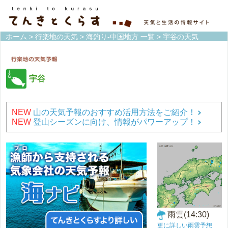
ホーム
>
行楽地の天気
>
海釣り-中国地方 一覧
> 宇谷の天気
宇谷
NEW
山の天気予報のおすすめ活用方法をご紹介！
NEW
登山シーズンに向け、情報がパワーアップ！
雨雲(14:30)
更に詳しい雨雲予想