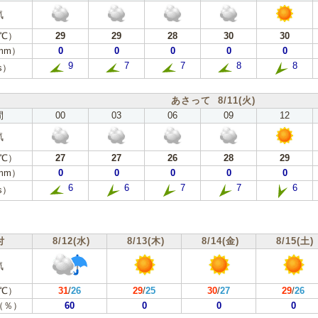
気
℃）
29
29
28
30
30
mm）
0
0
0
0
0
9
7
7
8
8
s）
あさって 8/11(火)
間
00
03
06
09
12
気
℃）
27
27
26
28
29
mm）
0
0
0
0
0
6
6
7
7
6
s）
付
8/12(水)
8/13(木)
8/14(金)
8/15(土)
気
℃）
31
/
26
29
/
25
30
/
27
29
/
26
（％）
60
0
0
0