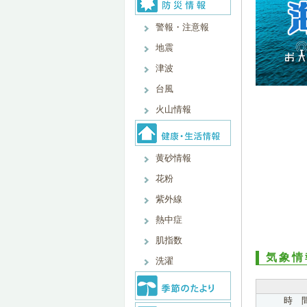
警報・注意報
地震
津波
台風
火山情報
黄砂情報
花粉
紫外線
熱中症
肌指数
気象情
洗濯
時 