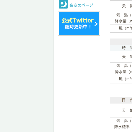
天 
気 温（
降水量（
風（m/
時 
天 
気 温（
降水量（
風（m/
日 
天 
気 温（
降水確率