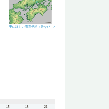
更に詳しい雨雲予想（天なび）>
15
18
21