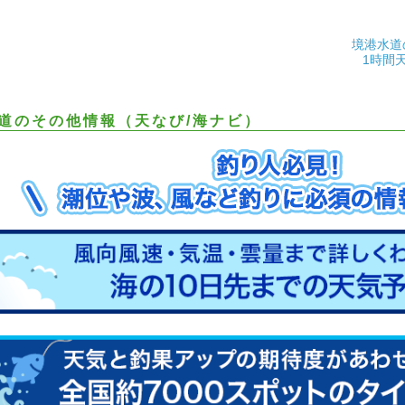
境港水道
1時間
道のその他情報（天なび/海ナビ）