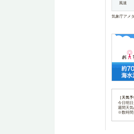
風速
気象庁アメ
［天気予
今日明日天
週間天気
※数時間