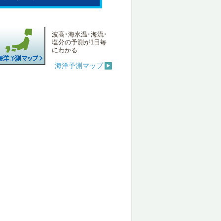
波高･海水温･海流･
塩分の予測が1日毎
にわかる
海洋予測マップ