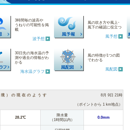
3時間毎の波高や
風の吹き方や風上･
うねりの可能性を掲
風下の確認に役立つ
載
風予想
波予想
30日先の海水温の予
風の特徴が1つの図
測や過去の情報がわ
でわかる
かる
風配図
海水温グラフ
（境）の現在のようす
8月 9日 21時
（ポイントから 1 km地点）
降水量
28.2℃
0.0mm
（1時間以内）