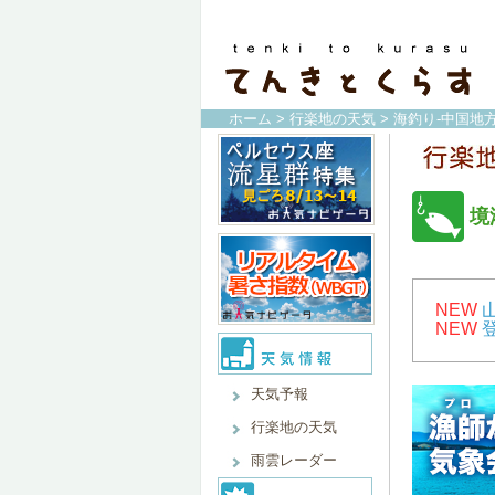
ホーム
>
行楽地の天気
>
海釣り-中国地方
境
NEW
NEW
天気予報
行楽地の天気
雨雲レーダー