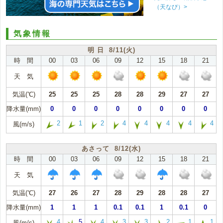
（天なび）>
気象情報
明 日 8/11(火)
時 間
00
03
06
09
12
15
18
21
天 気
気温(℃)
25
25
25
28
28
29
27
27
降水量(mm)
0
0
0
0
0
0
0
0
2
1
2
4
4
4
4
4
風(m/s)
あさって 8/12(水)
時 間
00
03
06
09
12
15
18
21
天 気
気温(℃)
27
26
27
28
29
28
28
27
降水量(mm)
1
1
1
0.1
0.1
1
0.1
0
4
5
4
3
3
2
1
1
風(m/s)