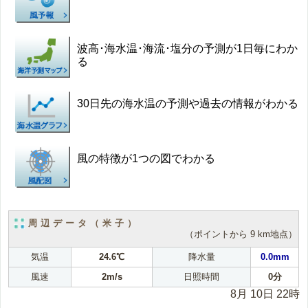
波高･海水温･海流･塩分の予測が1日毎にわか
る
30日先の海水温の予測や過去の情報がわかる
風の特徴が1つの図でわかる
周辺データ（米子）
（ポイントから 9 km地点）
気温
24.6℃
降水量
0.0mm
風速
2m/s
日照時間
0分
8月 10日 22時