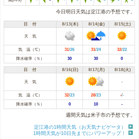
今日明日天気は淀江港の予想です。
日 付
8/13(木)
8/14(金)
8/15(土)
天 気
気 温（℃）
31
/
26
31
/
24
32
/
22
降水確率（％）
30
30
0
日 付
8/16(日)
8/17(月)
8/18(火)
天 気
-
気 温（℃）
32
/
23
28
/
23
-
/
-
降水確率（％）
0
10
-
週間天気は米子市の予想です。
淀江港の1時間天気（お天気ナビゲータ）
1時間天気が10日先までにパワーアップ！