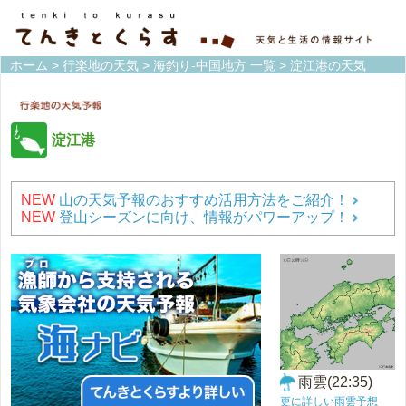
ホーム
>
行楽地の天気
>
海釣り-中国地方 一覧
> 淀江港の天気
淀江港
NEW
山の天気予報のおすすめ活用方法をご紹介！
NEW
登山シーズンに向け、情報がパワーアップ！
雨雲(22:35)
更に詳しい雨雲予想