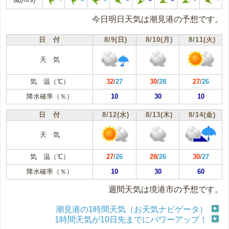
今日明日天気は潮見港の予想です。
日 付
8/9(日)
8/10(月)
8/11(火)
天 気
気 温（℃）
32
/
27
30
/
28
27
/
26
降水確率（％）
10
30
10
日 付
8/12(水)
8/13(木)
8/14(金)
天 気
気 温（℃）
27
/
26
28
/
26
30
/
27
降水確率（％）
10
30
60
週間天気は境港市の予想です。
潮見港の1時間天気（お天気ナビゲータ）
1時間天気が10日先までにパワーアップ！