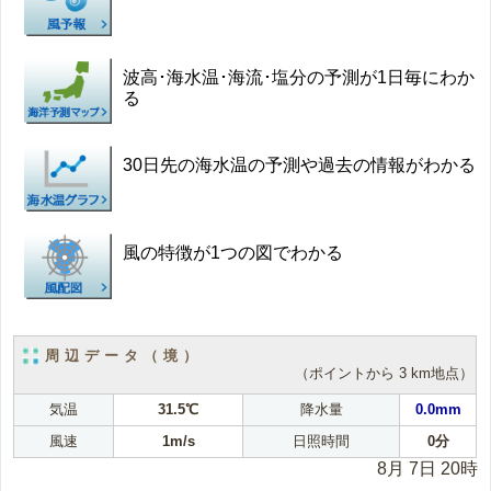
波高･海水温･海流･塩分の予測が1日毎にわか
る
30日先の海水温の予測や過去の情報がわかる
風の特徴が1つの図でわかる
周辺データ（境）
（ポイントから 3 km地点）
気温
31.5℃
降水量
0.0mm
風速
1m/s
日照時間
0分
8月 7日 20時