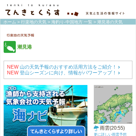
ホーム
>
行楽地の天気
>
海釣り-中国地方 一覧
> 潮見港の天気
潮見港
NEW
山の天気予報のおすすめ活用方法をご紹介！
NEW
登山シーズンに向け、情報がパワーアップ！
雨雲(20:55)
更に詳しい雨雲予想