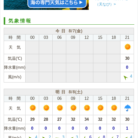
（天なび）>
気象情報
今 日 8/7(金)
時 間
00
03
06
09
12
15
18
21
天 気
気温(℃)
30
降水量(mm)
0
4
風(m/s)
明 日 8/8(土)
時 間
00
03
06
09
12
15
18
21
天 気
気温(℃)
29
28
27
32
34
32
32
30
降水量(mm)
0
0
0
0
0
0
0
1
4
2
3
3
6
8
7
4
風(m/s)