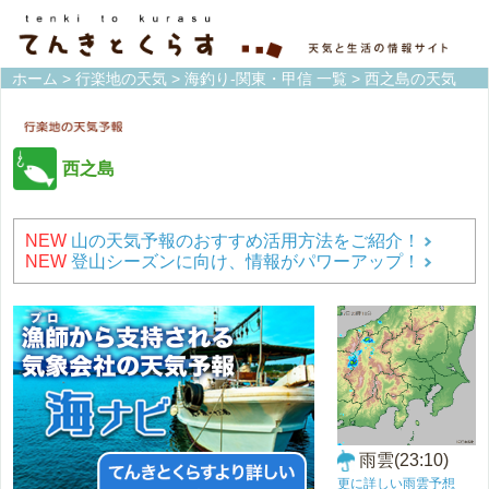
ホーム
>
行楽地の天気
>
海釣り-関東・甲信 一覧
> 西之島の天気
西之島
NEW
山の天気予報のおすすめ活用方法をご紹介！
NEW
登山シーズンに向け、情報がパワーアップ！
雨雲(23:10)
更に詳しい雨雲予想