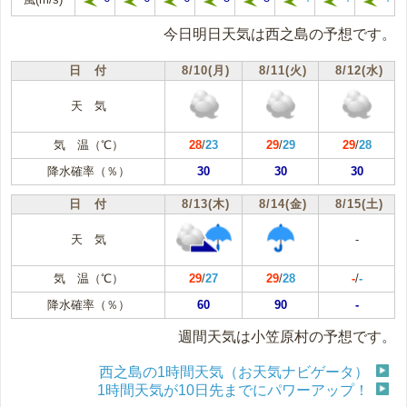
今日明日天気は西之島の予想です。
日 付
8/10(月)
8/11(火)
8/12(水)
天 気
気 温（℃）
28
/
23
29
/
29
29
/
28
降水確率（％）
30
30
30
日 付
8/13(木)
8/14(金)
8/15(土)
天 気
-
気 温（℃）
29
/
27
29
/
28
-
/
-
降水確率（％）
60
90
-
週間天気は小笠原村の予想です。
西之島の1時間天気（お天気ナビゲータ）
1時間天気が10日先までにパワーアップ！