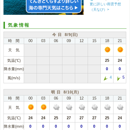
更に詳しい雨雲予想
（天なび）>
気象情報
今 日 8/9(日)
時 間
00
03
06
09
12
15
18
21
天 気
気温(℃)
25
24
降水量(mm)
0
0
4
5
風(m/s)
明 日 8/10(月)
時 間
00
03
06
09
12
15
18
21
天 気
気温(℃)
24
24
25
27
27
27
25
24
降水量(mm)
0
0
0
0
0
0
0
0