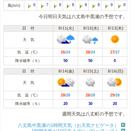
6
7
8
8
8
8
9
8
風(m/s)
今日明日天気は八丈島中黒瀬の予想です。
日 付
8/11(火)
8/12(水)
8/13(木)
天 気
気 温（℃）
26
/
24
28
/
24
27
/
27
降水確率（％）
50
50
0
日 付
8/14(金)
8/15(土)
8/16(日)
天 気
気 温（℃）
28
/
28
28
/
28
29
/
28
降水確率（％）
20
30
20
週間天気は八丈町の予想です。
八丈島中黒瀬の1時間天気（お天気ナビゲータ）