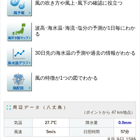
風の吹き方や風上･風下の確認に役立つ
波高･海水温･海流･塩分の予測が1日毎にわか
る
30日先の海水温の予測や過去の情報がわかる
風の特徴が1つの図でわかる
周辺データ（八丈島）
（ポイントから 47 km地点）
気温
27.7℃
降水量
0.0mm
風速
5m/s
日照時間
57分
8月 9日 15時