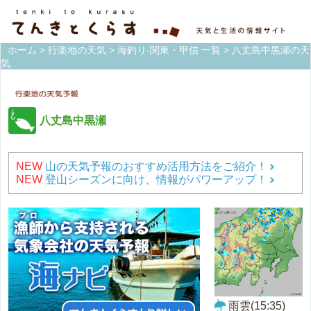
ホーム
>
行楽地の天気
>
海釣り-関東・甲信 一覧
> 八丈島中黒瀬の天
気
八丈島中黒瀬
NEW
山の天気予報のおすすめ活用方法をご紹介！
NEW
登山シーズンに向け、情報がパワーアップ！
雨雲(15:35)