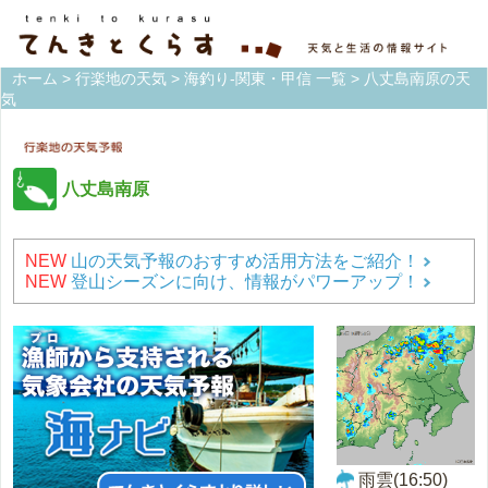
ホーム
>
行楽地の天気
>
海釣り-関東・甲信 一覧
> 八丈島南原の天
気
八丈島南原
NEW
山の天気予報のおすすめ活用方法をご紹介！
NEW
登山シーズンに向け、情報がパワーアップ！
雨雲(16:50)