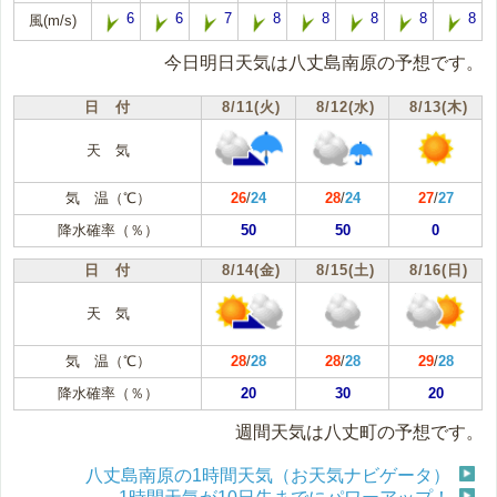
6
6
7
8
8
8
8
8
風(m/s)
今日明日天気は八丈島南原の予想です。
日 付
8/11(火)
8/12(水)
8/13(木)
天 気
気 温（℃）
26
/
24
28
/
24
27
/
27
降水確率（％）
50
50
0
日 付
8/14(金)
8/15(土)
8/16(日)
天 気
気 温（℃）
28
/
28
28
/
28
29
/
28
降水確率（％）
20
30
20
週間天気は八丈町の予想です。
八丈島南原の1時間天気（お天気ナビゲータ）