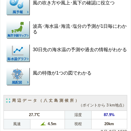
風の吹き方や風上･風下の確認に役立つ
波高･海水温･海流･塩分の予測が1日毎にわか
る
30日先の海水温の予測や過去の情報がわかる
風の特徴が1つの図でわかる
周辺データ（八丈島測候所）
（ポイントから 3 km地点）
27.7℃
湿度
87.9%
風速
視程
20km
4.5m