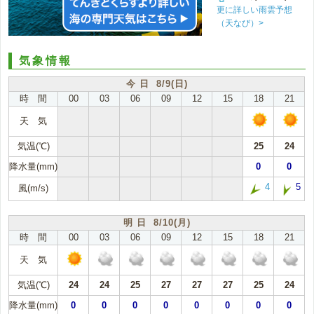
更に詳しい雨雲予想
（天なび）>
気象情報
今 日 8/9(日)
時 間
00
03
06
09
12
15
18
21
天 気
気温(℃)
25
24
降水量(mm)
0
0
4
5
風(m/s)
明 日 8/10(月)
時 間
00
03
06
09
12
15
18
21
天 気
気温(℃)
24
24
25
27
27
27
25
24
降水量(mm)
0
0
0
0
0
0
0
0