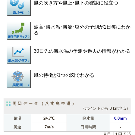
風の吹き方や風上･風下の確認に役立つ
波高･海水温･海流･塩分の予測が1日毎にわか
る
30日先の海水温の予測や過去の情報がわかる
風の特徴が1つの図でわかる
周辺データ（八丈島空港）
（ポイントから 3 km地点）
気温
24.7℃
降水量
0.0mm
風速
7m/s
日照時間
-
8月 11日 5時