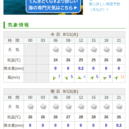
更に詳しい雨雲予想
（天なび）>
気象情報
今 日 8/11(火)
時 間
00
03
06
09
12
15
18
21
天 気
気温(℃)
24
26
25
25
26
26
降水量(mm)
0
0
0.2
0
0
0
7
5
4
5
9
11
風(m/s)
明 日 8/12(水)
時 間
00
03
06
09
12
15
18
21
天 気
気温(℃)
26
26
26
27
28
28
26
26
降水量(mm)
0
0
0
0
0
0
0
0.2