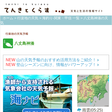
ホーム
>
行楽地の天気
>
海釣り-関東・甲信 一覧
> 八丈島神湊の天
気
八丈島神湊
NEW
山の天気予報のおすすめ活用方法をご紹介！
NEW
登山シーズンに向け、情報がパワーアップ！
雨雲(05:25)