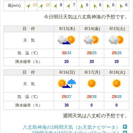
10
10
8
7
6
6
6
6
風(m/s)
今日明日天気は八丈島神湊の予想です。
日 付
8/13(木)
8/14(金)
8/15(土)
天 気
気 温（℃）
30
/
24
28
/
25
29
/
28
降水確率（％）
20
20
20
日 付
8/16(日)
8/17(月)
8/18(火)
天 気
気 温（℃）
29
/
27
28
/
28
29
/
28
降水確率（％）
30
0
0
週間天気は八丈町の予想です。
八丈島神湊の1時間天気（お天気ナビゲータ）