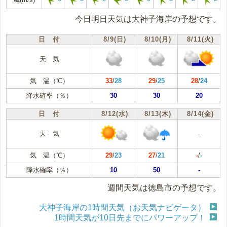
今日明日天気は大神子海岸の予想です。
日 付
8/9(日)
8/10(月)
8/11(火)
天 気
気 温（℃）
33
/
28
29
/
25
28
/
24
降水確率（％）
30
30
20
日 付
8/12(水)
8/13(木)
8/14(金)
天 気
-
気 温（℃）
29
/
23
27
/
21
-
/
-
降水確率（％）
10
50
-
週間天気は徳島市の予想です。
大神子海岸の1時間天気（お天気ナビゲータ）
1時間天気が10日先までにパワーアップ！