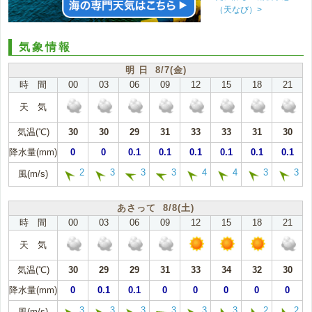
（天なび）>
気象情報
明 日 8/7(金)
時 間
00
03
06
09
12
15
18
21
天 気
気温(℃)
30
30
29
31
33
33
31
30
降水量(mm)
0
0
0.1
0.1
0.1
0.1
0.1
0.1
2
3
3
3
4
4
3
3
風(m/s)
あさって 8/8(土)
時 間
00
03
06
09
12
15
18
21
天 気
気温(℃)
30
29
29
31
33
34
32
30
降水量(mm)
0
0.1
0.1
0
0
0
0
0
3
3
3
3
3
3
2
2
風(m/s)