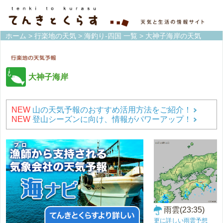
ホーム
>
行楽地の天気
>
海釣り-四国 一覧
> 大神子海岸の天気
大神子海岸
NEW
山の天気予報のおすすめ活用方法をご紹介！
NEW
登山シーズンに向け、情報がパワーアップ！
雨雲(23:35)
更に詳しい雨雲予想