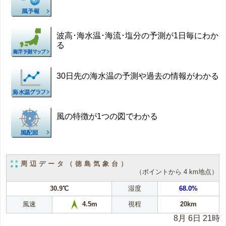
波高･海水温･海流･塩分の予測が1日毎にわか
る
30日先の海水温の予測や過去の情報がわかる
風の特徴が1つの図でわかる
周辺データ（徳島気象台）
（ポイントから 4 km地点）
30.9℃
湿度
68.0%
風速
視程
20km
4.5m
8月 6日 21時