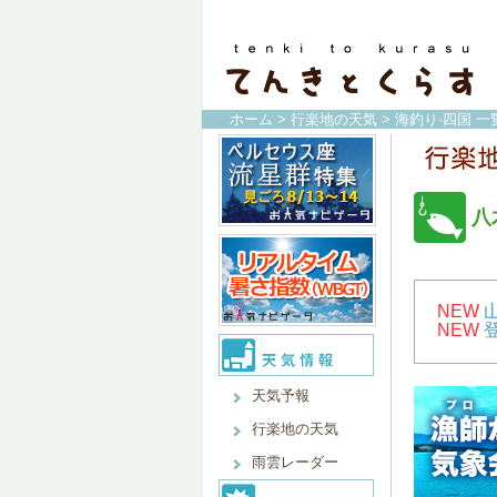
ホーム
>
行楽地の天気
>
海釣り-四国 一
八
NEW
NEW
天気予報
行楽地の天気
雨雲レーダー