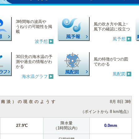
3時間毎の波高や
風の吹き方や風上･
うねりの可能性を掲
風下の確認に役立つ
載
風予想
波予想
30日先の海水温の予
風の特徴が1つの図
測や過去の情報がわ
でわかる
かる
風配図
海水温グラフ
（南淡）の現在のようす
8月 8日 3時
（ポイントから 8 km地点）
降水量
27.9℃
0.0mm
（1時間以内）