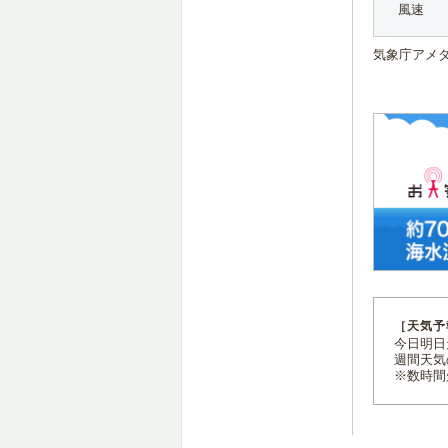
風速
気象庁アメ
［天気予
今日明日天
週間天気
※数時間