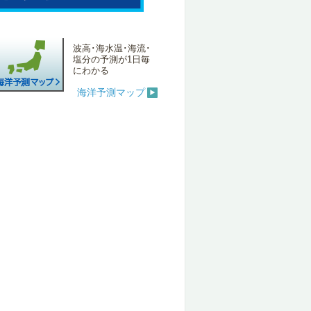
波高･海水温･海流･
塩分の予測が1日毎
にわかる
海洋予測マップ