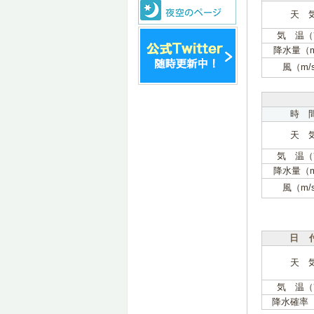
天 
気 温（
降水量（
風（m/
時 
天 
気 温（
降水量（
風（m/
日 
天 
気 温（
降水確率