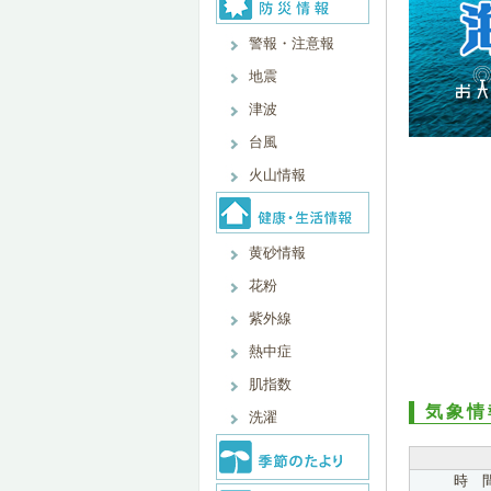
警報・注意報
地震
津波
台風
火山情報
黄砂情報
花粉
紫外線
熱中症
肌指数
気象情
洗濯
時 