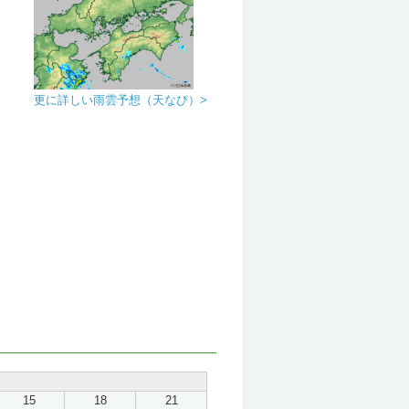
更に詳しい雨雲予想（天なび）>
15
18
21