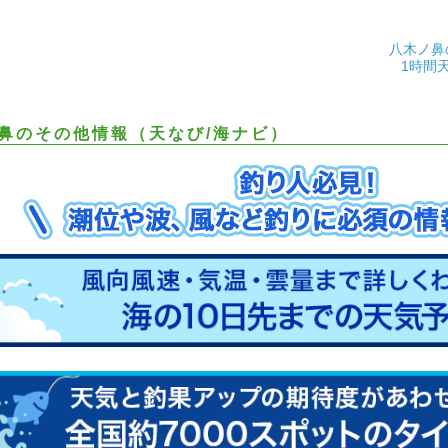
八木ノ鼻
1時間
鼻のその他情報（天なび/海ナビ）