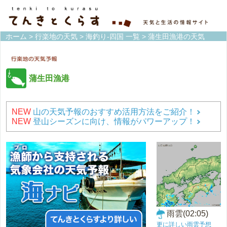
ホーム
>
行楽地の天気
>
海釣り-四国 一覧
> 蒲生田漁港の天気
蒲生田漁港
NEW
山の天気予報のおすすめ活用方法をご紹介！
NEW
登山シーズンに向け、情報がパワーアップ！
雨雲(02:05)
更に詳しい雨雲予想