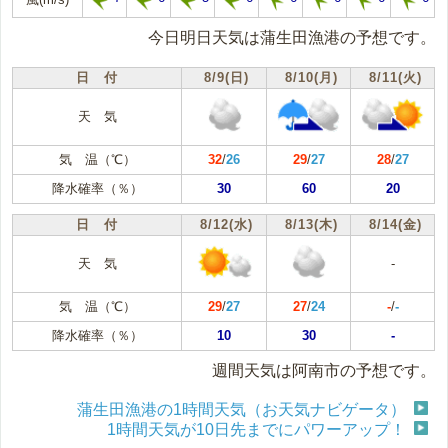
今日明日天気は蒲生田漁港の予想です。
日 付
8/9(日)
8/10(月)
8/11(火)
天 気
気 温（℃）
32
/
26
29
/
27
28
/
27
降水確率（％）
30
60
20
日 付
8/12(水)
8/13(木)
8/14(金)
天 気
-
気 温（℃）
29
/
27
27
/
24
-
/
-
降水確率（％）
10
30
-
週間天気は阿南市の予想です。
蒲生田漁港の1時間天気（お天気ナビゲータ）
1時間天気が10日先までにパワーアップ！