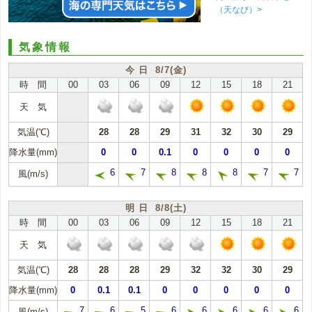
（天なび）>
気象情報
今 日 8/7(金)
時 間
00
03
06
09
12
15
18
21
天 気
気温(℃)
28
28
29
31
32
30
29
降水量(mm)
0
0
0.1
0
0
0
0
6
7
8
8
8
7
7
風(m/s)
明 日 8/8(土)
時 間
00
03
06
09
12
15
18
21
天 気
気温(℃)
28
28
28
29
32
32
30
29
降水量(mm)
0
0.1
0.1
0
0
0
0
0
7
6
5
6
6
6
6
6
風(m/s)