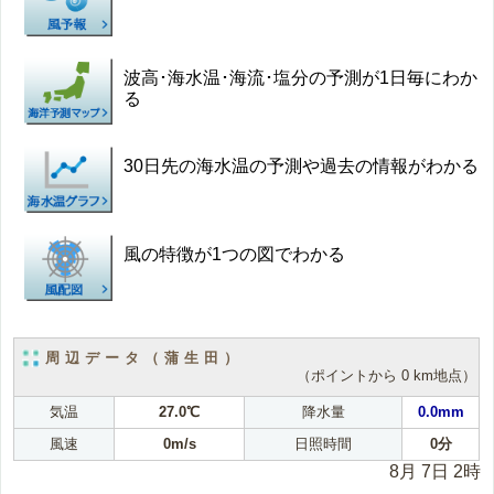
波高･海水温･海流･塩分の予測が1日毎にわか
る
30日先の海水温の予測や過去の情報がわかる
風の特徴が1つの図でわかる
周辺データ（蒲生田）
（ポイントから 0 km地点）
気温
27.0℃
降水量
0.0mm
風速
0m/s
日照時間
0分
8月 7日 2時