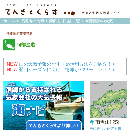
ホーム
>
行楽地の天気
>
海釣り-四国 一覧
> 阿部漁港の天気
阿部漁港
NEW
山の天気予報のおすすめ活用方法をご紹介！
NEW
登山シーズンに向け、情報がパワーアップ！
雨雲(14:25)
更に詳しい雨雲予想