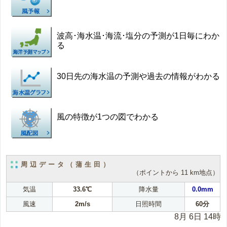
波高･海水温･海流･塩分の予測が1日毎にわか
る
30日先の海水温の予測や過去の情報がわかる
風の特徴が1つの図でわかる
周辺データ（蒲生田）
（ポイントから 11 km地点）
気温
33.6℃
降水量
0.0mm
風速
2m/s
日照時間
60分
8月 6日 14時