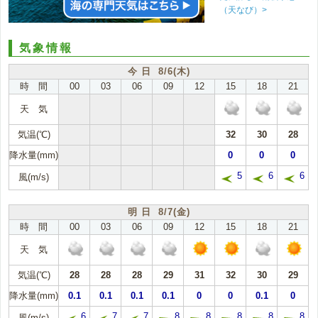
（天なび）>
気象情報
今 日 8/6(木)
時 間
00
03
06
09
12
15
18
21
天 気
気温(℃)
32
30
28
降水量(mm)
0
0
0
5
6
6
風(m/s)
明 日 8/7(金)
時 間
00
03
06
09
12
15
18
21
天 気
気温(℃)
28
28
28
29
31
32
30
29
降水量(mm)
0.1
0.1
0.1
0.1
0
0
0.1
0
6
7
7
8
8
8
8
8
風(m/s)