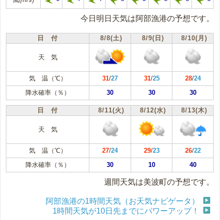
今日明日天気は阿部漁港の予想です。
日 付
8/8(土)
8/9(日)
8/10(月)
天 気
気 温（℃）
31
/
27
31
/
25
28
/
24
降水確率（％）
30
30
30
日 付
8/11(火)
8/12(水)
8/13(木)
天 気
気 温（℃）
27
/
24
29
/
23
26
/
22
降水確率（％）
30
10
40
週間天気は美波町の予想です。
阿部漁港の1時間天気（お天気ナビゲータ）
1時間天気が10日先までにパワーアップ！