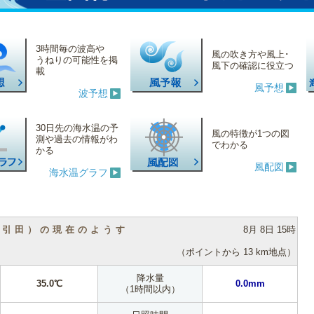
3時間毎の波高や
風の吹き方や風上･
うねりの可能性を掲
風下の確認に役立つ
載
風予想
波予想
30日先の海水温の予
風の特徴が1つの図
測や過去の情報がわ
でわかる
かる
風配図
海水温グラフ
（引田）の現在のようす
8月 8日 15時
（ポイントから 13 km地点）
降水量
35.0℃
0.0mm
（1時間以内）