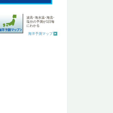
波高･海水温･海流･
塩分の予測が1日毎
にわかる
海洋予測マップ