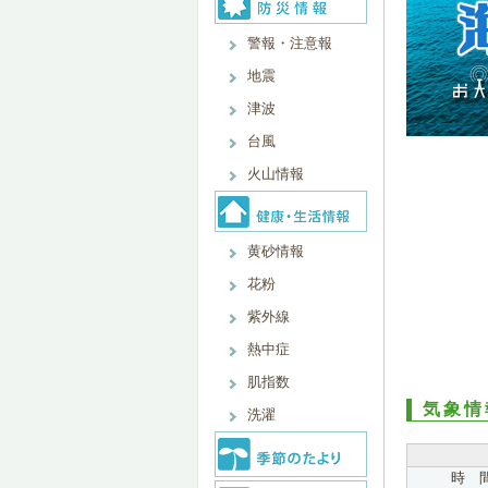
警報・注意報
地震
津波
台風
火山情報
黄砂情報
花粉
紫外線
熱中症
肌指数
気象情
洗濯
時 