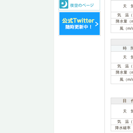
天 
気 温（
降水量（
風（m/
時 
天 
気 温（
降水量（
風（m/
日 
天 
気 温（
降水確率