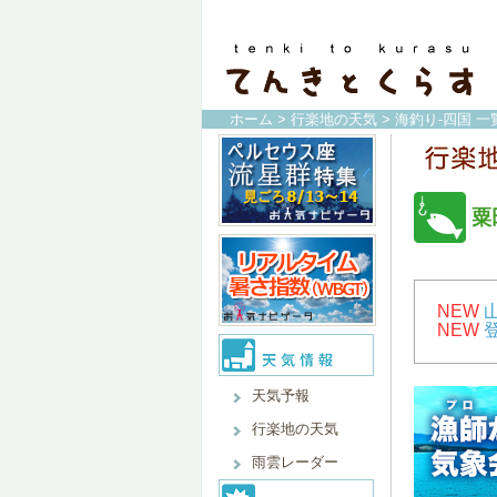
ホーム
>
行楽地の天気
>
海釣り-四国 一
粟
NEW
NEW
天気予報
行楽地の天気
雨雲レーダー