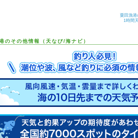
粟田漁港
1時間
港のその他情報（天なび/海ナビ）