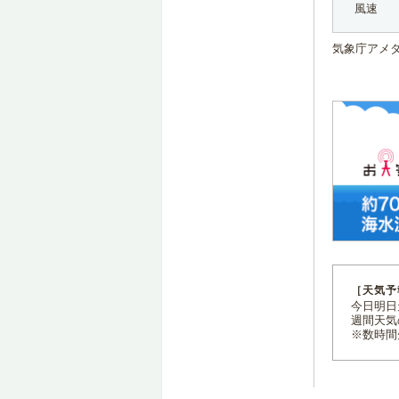
風速
気象庁アメ
［天気予
今日明日天
週間天気
※数時間