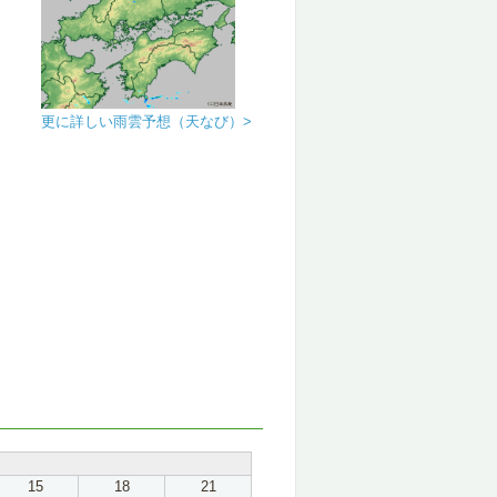
更に詳しい雨雲予想（天なび）>
15
18
21