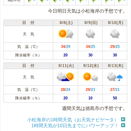
今日明日天気は小松海岸の予想です。
日 付
8/8(土)
8/9(日)
8/10(月)
天 気
気 温（℃）
34
/
29
34
/
25
29
/
25
降水確率（％）
20
30
30
日 付
8/11(火)
8/12(水)
8/13(木)
天 気
気 温（℃）
28
/
24
29
/
23
27
/
21
降水確率（％）
20
10
50
週間天気は徳島市の予想です。
小松海岸の1時間天気（お天気ナビゲータ）
1時間天気が10日先までにパワーアップ！