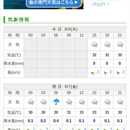
（天なび）>
気象情報
今 日 8/6(木)
時 間
00
03
06
09
12
15
18
21
天 気
気温(℃)
32
32
30
降水量(mm)
0
0
0
2
2
2
風(m/s)
明 日 8/7(金)
時 間
00
03
06
09
12
15
18
21
天 気
気温(℃)
30
30
30
31
33
33
31
30
降水量(mm)
0.1
0.2
0.4
0.1
0.1
0
0.1
0.1
2
3
3
3
4
4
3
3
風(m/s)