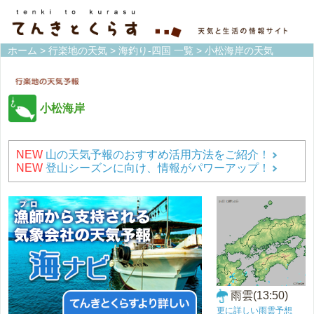
ホーム
>
行楽地の天気
>
海釣り-四国 一覧
> 小松海岸の天気
小松海岸
NEW
山の天気予報のおすすめ活用方法をご紹介！
NEW
登山シーズンに向け、情報がパワーアップ！
雨雲(13:50)
更に詳しい雨雲予想