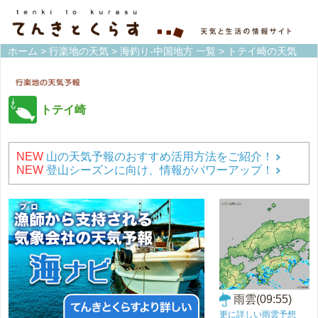
ホーム
>
行楽地の天気
>
海釣り-中国地方 一覧
> トテイ崎の天気
トテイ崎
NEW
山の天気予報のおすすめ活用方法をご紹介！
NEW
登山シーズンに向け、情報がパワーアップ！
雨雲(09:55)
更に詳しい雨雲予想