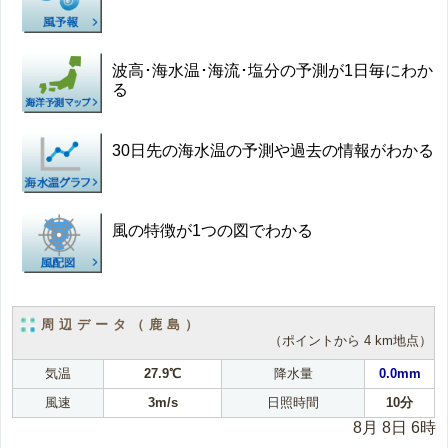
波高･海水温･海流･塩分の予測が1日毎にわか
る
30日先の海水温の予測や過去の情報がわかる
風の特徴が1つの図でわかる
周辺データ（鹿島）
（ポイントから 4 km地点）
気温
27.9℃
降水量
0.0mm
風速
3m/s
日照時間
10分
8月 8日 6時