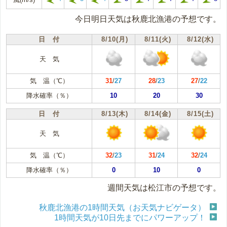
今日明日天気は秋鹿北漁港の予想です。
日 付
8/10(月)
8/11(火)
8/12(水)
天 気
気 温（℃）
31
/
27
28
/
23
27
/
22
降水確率（％）
10
20
30
日 付
8/13(木)
8/14(金)
8/15(土)
天 気
気 温（℃）
32
/
23
31
/
24
32
/
24
降水確率（％）
0
10
0
週間天気は松江市の予想です。
秋鹿北漁港の1時間天気（お天気ナビゲータ）
1時間天気が10日先までにパワーアップ！