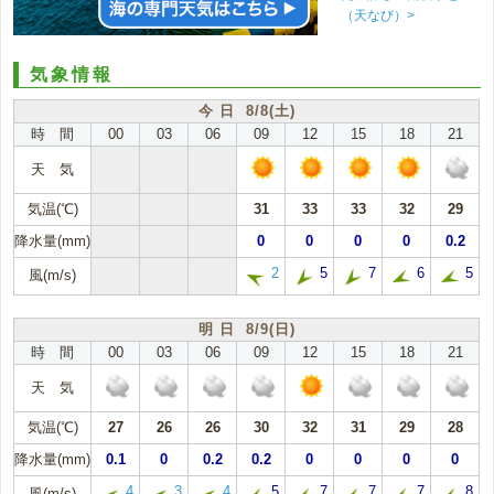
（天なび）>
気象情報
今 日 8/8(土)
時 間
00
03
06
09
12
15
18
21
天 気
気温(℃)
31
33
33
32
29
降水量(mm)
0
0
0
0
0.2
2
5
7
6
5
風(m/s)
明 日 8/9(日)
時 間
00
03
06
09
12
15
18
21
天 気
気温(℃)
27
26
26
30
32
31
29
28
降水量(mm)
0.1
0
0.2
0.2
0
0
0
0
4
3
4
5
7
7
7
8
風(m/s)