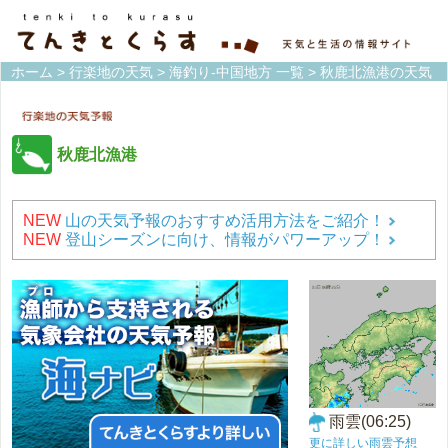
ホーム
>
行楽地の天気
>
海釣り-中国地方 一覧
> 秋鹿北漁港の天気
秋鹿北漁港
NEW
山の天気予報のおすすめ活用方法をご紹介！
NEW
登山シーズンに向け、情報がパワーアップ！
雨雲(06:25)
更に詳しい雨雲予想