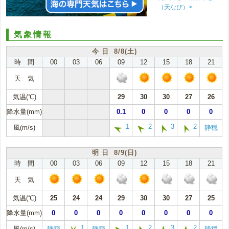
（天なび）>
気象情報
今 日 8/8(土)
時 間
00
03
06
09
12
15
18
21
天 気
気温(℃)
29
30
30
27
26
降水量(mm)
0.1
0
0
0
0
1
2
3
2
風(m/s)
静穏
明 日 8/9(日)
時 間
00
03
06
09
12
15
18
21
天 気
気温(℃)
25
24
24
29
30
30
27
25
降水量(mm)
0
0
0
0
0
0
0
0
1
1
2
3
2
風(m/s)
静穏
静穏
静穏