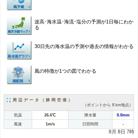
波高･海水温･海流･塩分の予測が1日毎にわか
る
30日先の海水温の予測や過去の情報がわかる
風の特徴が1つの図でわかる
周辺データ（静岡空港）
（ポイントから 8 km地点）
気温
26.6℃
降水量
0.0mm
風速
1m/s
日照時間
-
8月 8日 7時