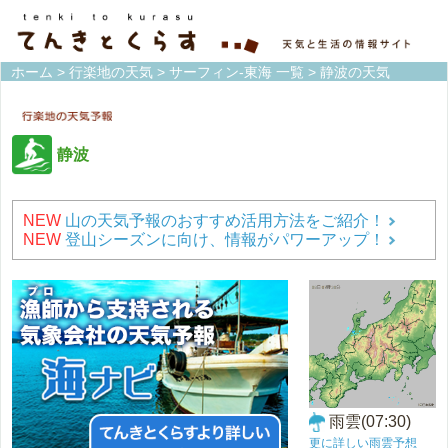
ホーム
>
行楽地の天気
>
サーフィン-東海 一覧
> 静波の天気
静波
NEW
山の天気予報のおすすめ活用方法をご紹介！
NEW
登山シーズンに向け、情報がパワーアップ！
雨雲(07:30)
更に詳しい雨雲予想