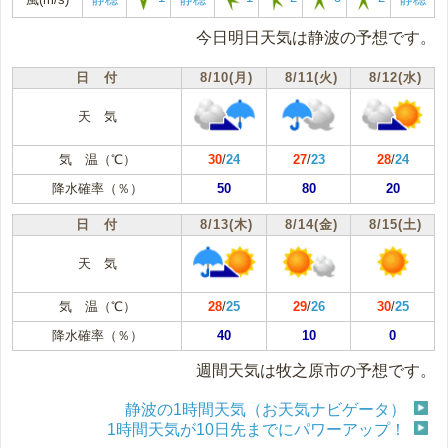
今日明日天気は静波の予想です。
日 付
8/10(月)
8/11(火)
8/12(水)
天 気
気 温（℃）
30
/
24
27
/
23
28
/
24
降水確率（％）
50
80
20
日 付
8/13(木)
8/14(金)
8/15(土)
天 気
気 温（℃）
28
/
25
29
/
26
30
/
25
降水確率（％）
40
10
0
週間天気は牧之原市の予想です。
静波の1時間天気（お天気ナビゲータ）
1時間天気が10日先までにパワーアップ！