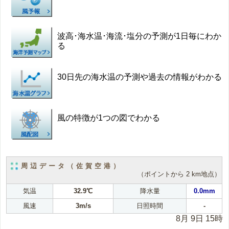
波高･海水温･海流･塩分の予測が1日毎にわか
る
30日先の海水温の予測や過去の情報がわかる
風の特徴が1つの図でわかる
周辺データ（佐賀空港）
（ポイントから 2 km地点）
気温
32.9℃
降水量
0.0mm
風速
3m/s
日照時間
-
8月 9日 15時