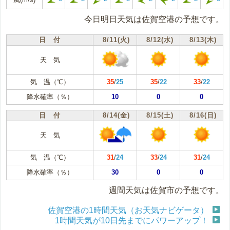
今日明日天気は佐賀空港の予想です。
日 付
8/11(火)
8/12(水)
8/13(木)
天 気
気 温（℃）
35
/
25
35
/
22
33
/
22
降水確率（％）
10
0
0
日 付
8/14(金)
8/15(土)
8/16(日)
天 気
気 温（℃）
31
/
24
33
/
24
31
/
24
降水確率（％）
30
0
0
週間天気は佐賀市の予想です。
佐賀空港の1時間天気（お天気ナビゲータ）
1時間天気が10日先までにパワーアップ！