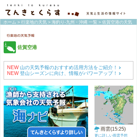
ホーム
>
行楽地の天気
>
海釣り-九州・沖縄 一覧
> 佐賀空港の天気
佐賀空港
NEW
山の天気予報のおすすめ活用方法をご紹介！
NEW
登山シーズンに向け、情報がパワーアップ！
雨雲(15:25)
更に詳しい雨雲予想