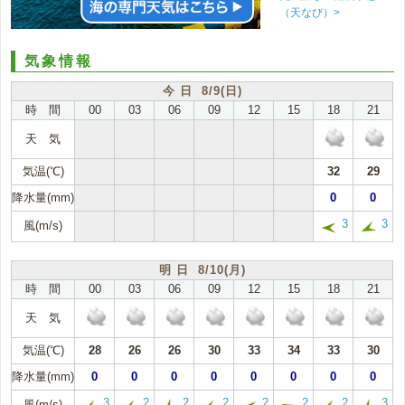
（天なび）>
気象情報
今 日 8/9(日)
時 間
00
03
06
09
12
15
18
21
天 気
気温(℃)
32
29
降水量(mm)
0
0
3
3
風(m/s)
明 日 8/10(月)
時 間
00
03
06
09
12
15
18
21
天 気
気温(℃)
28
26
26
30
33
34
33
30
降水量(mm)
0
0
0
0
0
0
0
0
3
2
2
2
2
2
2
3
風(m/s)