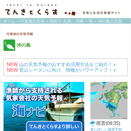
ホーム
>
行楽地の天気
>
海釣り-九州・沖縄 一覧
> 沖の島の天気
沖の島
NEW
山の天気予報のおすすめ活用方法をご紹介！
NEW
登山シーズンに向け、情報がパワーアップ！
雨雲(08:35)
更に詳しい雨雲予想