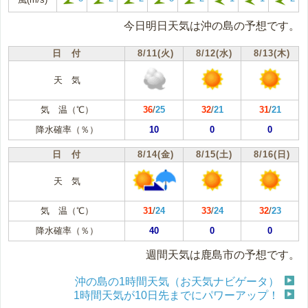
今日明日天気は沖の島の予想です。
日 付
8/11(火)
8/12(水)
8/13(木)
天 気
気 温（℃）
36
/
25
32
/
21
31
/
21
降水確率（％）
10
0
0
日 付
8/14(金)
8/15(土)
8/16(日)
天 気
気 温（℃）
31
/
24
33
/
24
32
/
23
降水確率（％）
40
0
0
週間天気は鹿島市の予想です。
沖の島の1時間天気（お天気ナビゲータ）
1時間天気が10日先までにパワーアップ！