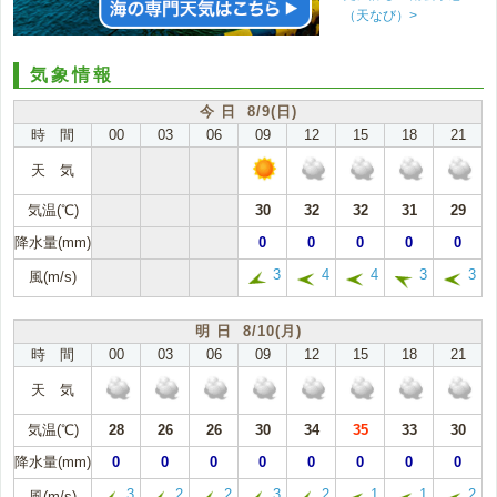
（天なび）>
気象情報
今 日 8/9(日)
時 間
00
03
06
09
12
15
18
21
天 気
気温(℃)
30
32
32
31
29
降水量(mm)
0
0
0
0
0
3
4
4
3
3
風(m/s)
明 日 8/10(月)
時 間
00
03
06
09
12
15
18
21
天 気
気温(℃)
28
26
26
30
34
35
33
30
降水量(mm)
0
0
0
0
0
0
0
0
3
2
2
3
2
1
1
2
風(m/s)