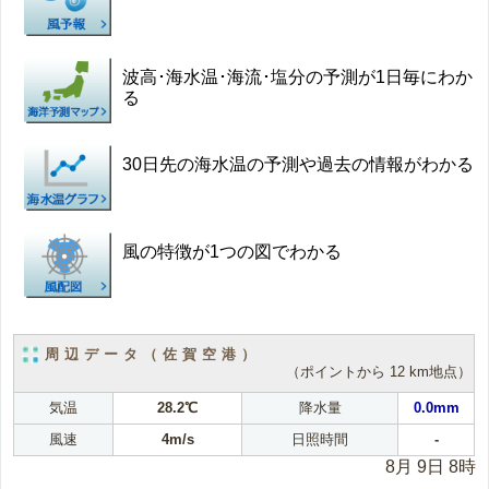
波高･海水温･海流･塩分の予測が1日毎にわか
る
30日先の海水温の予測や過去の情報がわかる
風の特徴が1つの図でわかる
周辺データ（佐賀空港）
（ポイントから 12 km地点）
気温
28.2℃
降水量
0.0mm
風速
4m/s
日照時間
-
8月 9日 8時