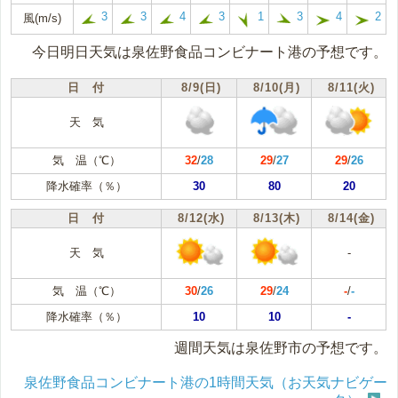
3
3
4
3
1
3
4
2
風(m/s)
今日明日天気は泉佐野食品コンビナート港の予想です。
日 付
8/9(日)
8/10(月)
8/11(火)
天 気
気 温（℃）
32
/
28
29
/
27
29
/
26
降水確率（％）
30
80
20
日 付
8/12(水)
8/13(木)
8/14(金)
天 気
-
気 温（℃）
30
/
26
29
/
24
-
/
-
降水確率（％）
10
10
-
週間天気は泉佐野市の予想です。
泉佐野食品コンビナート港の1時間天気（お天気ナビゲー