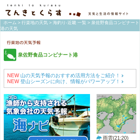
ホーム
>
行楽地の天気
>
海釣り-近畿 一覧
> 泉佐野食品コンビナート
港の天気
泉佐野食品コンビナート港
NEW
山の天気予報のおすすめ活用方法をご紹介！
NEW
登山シーズンに向け、情報がパワーアップ！
雨雲(21:20)