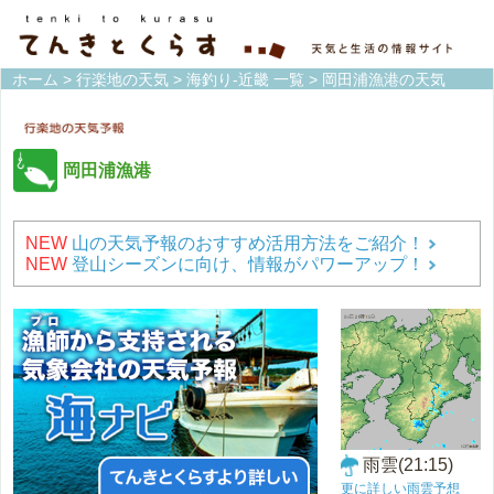
ホーム
>
行楽地の天気
>
海釣り-近畿 一覧
> 岡田浦漁港の天気
岡田浦漁港
NEW
山の天気予報のおすすめ活用方法をご紹介！
NEW
登山シーズンに向け、情報がパワーアップ！
雨雲(21:15)
更に詳しい雨雲予想