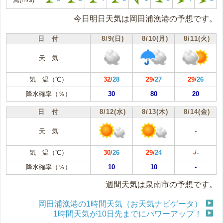
今日明日天気は岡田浦漁港の予想です。
日 付
8/9(日)
8/10(月)
8/11(火)
天 気
気 温（℃）
32
/
28
29
/
27
29
/
26
降水確率（％）
30
80
20
日 付
8/12(水)
8/13(木)
8/14(金)
天 気
-
気 温（℃）
30
/
26
29
/
24
-
/
-
降水確率（％）
10
10
-
週間天気は泉南市の予想です。
岡田浦漁港の1時間天気（お天気ナビゲータ）
1時間天気が10日先までにパワーアップ！