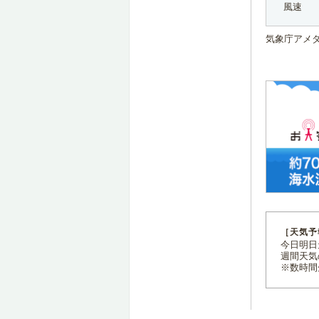
風速
気象庁アメ
［天気予
今日明日天
週間天気
※数時間