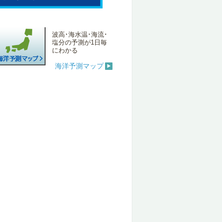
波高･海水温･海流･
塩分の予測が1日毎
にわかる
海洋予測マップ