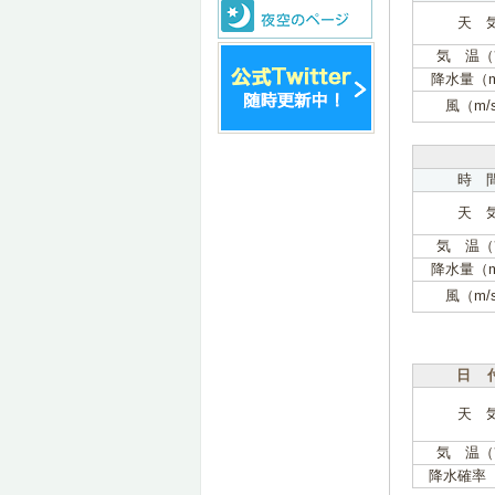
天 
気 温（
降水量（
風（m/
時 
天 
気 温（
降水量（
風（m/
日 
天 
気 温（
降水確率