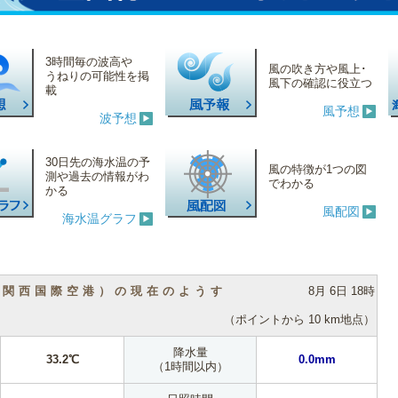
3時間毎の波高や
風の吹き方や風上･
うねりの可能性を掲
風下の確認に役立つ
載
風予想
波予想
30日先の海水温の予
風の特徴が1つの図
測や過去の情報がわ
でわかる
かる
風配図
海水温グラフ
（関西国際空港）の現在のようす
8月 6日 18時
（ポイントから 10 km地点）
降水量
33.2℃
0.0mm
（1時間以内）