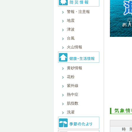
警報・注意報
地震
津波
台風
火山情報
黄砂情報
花粉
紫外線
熱中症
肌指数
気象情
洗濯
時 