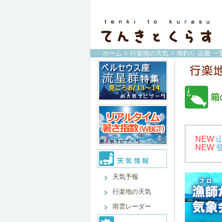
ホーム
>
行楽地の天気
>
海釣り-近畿 一
箱
NEW
NEW
天気予報
行楽地の天気
雨雲レーダー