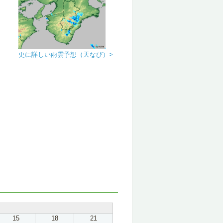
更に詳しい雨雲予想（天なび）>
15
18
21