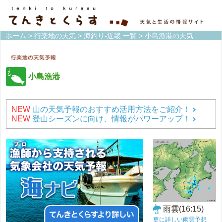
ホーム
>
行楽地の天気
>
海釣り-近畿 一覧
> 小島漁港の天気
小島漁港
NEW
山の天気予報のおすすめ活用方法をご紹介！
NEW
登山シーズンに向け、情報がパワーアップ！
雨雲(16:15)
更に詳しい雨雲予想