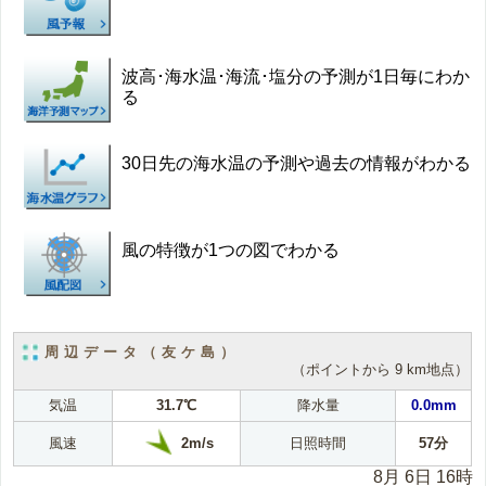
波高･海水温･海流･塩分の予測が1日毎にわか
る
30日先の海水温の予測や過去の情報がわかる
風の特徴が1つの図でわかる
周辺データ（友ケ島）
（ポイントから 9 km地点）
気温
31.7℃
降水量
0.0mm
2m/s
風速
日照時間
57分
8月 6日 16時