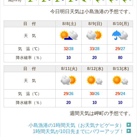
今日明日天気は小島漁港の予想です。
日 付
8/8(土)
8/9(日)
8/10(月)
天 気
気 温（℃）
32
/
28
33
/
28
29
/
27
降水確率（％）
10
20
80
日 付
8/11(火)
8/12(水)
8/13(木)
天 気
気 温（℃）
29
/
26
30
/
26
29
/
24
降水確率（％）
20
10
10
週間天気は岬町の予想です。
小島漁港の1時間天気（お天気ナビゲータ）
1時間天気が10日先までにパワーアップ！