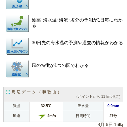
波高･海水温･海流･塩分の予測が1日毎にわか
る
30日先の海水温の予測や過去の情報がわかる
風の特徴が1つの図でわかる
周辺データ（和歌山）
（ポイントから 11 km地点）
気温
32.5℃
降水量
0.0mm
4m/s
風速
日照時間
27分
8月 6日 16時