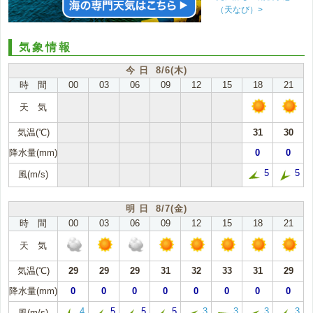
（天なび）>
気象情報
今 日 8/6(木)
時 間
00
03
06
09
12
15
18
21
天 気
気温(℃)
31
30
降水量(mm)
0
0
5
5
風(m/s)
明 日 8/7(金)
時 間
00
03
06
09
12
15
18
21
天 気
気温(℃)
29
29
29
31
32
33
31
29
降水量(mm)
0
0
0
0
0
0
0
0
4
5
5
5
3
3
3
3
風(m/s)