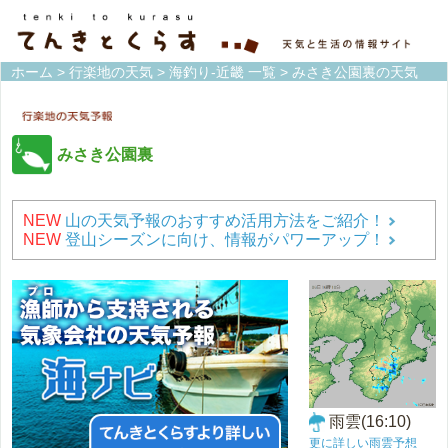
ホーム
>
行楽地の天気
>
海釣り-近畿 一覧
> みさき公園裏の天気
みさき公園裏
NEW
山の天気予報のおすすめ活用方法をご紹介！
NEW
登山シーズンに向け、情報がパワーアップ！
雨雲(16:10)
更に詳しい雨雲予想