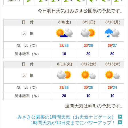
今日明日天気はみさき公園裏の予想です。
日 付
8/8(土)
8/9(日)
8/10(月)
天 気
気 温（℃）
32
/
28
33
/
28
29
/
27
降水確率（％）
10
20
80
日 付
8/11(火)
8/12(水)
8/13(木)
天 気
気 温（℃）
29
/
26
30
/
26
29
/
24
降水確率（％）
20
10
10
週間天気は岬町の予想です。
みさき公園裏の1時間天気（お天気ナビゲータ）
1時間天気が10日先までにパワーアップ！