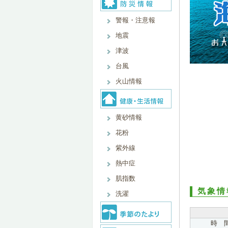
警報・注意報
地震
津波
台風
火山情報
黄砂情報
花粉
紫外線
熱中症
肌指数
気象情
洗濯
時 