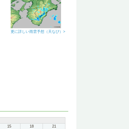
更に詳しい雨雲予想（天なび）>
15
18
21