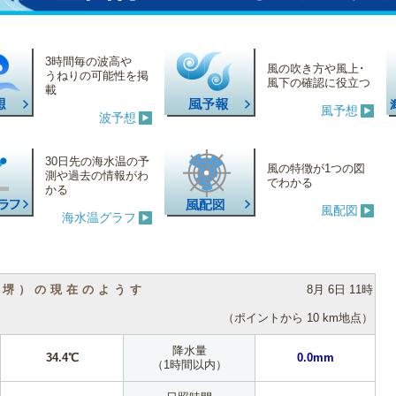
3時間毎の波高や
風の吹き方や風上･
うねりの可能性を掲
風下の確認に役立つ
載
風予想
波予想
30日先の海水温の予
風の特徴が1つの図
測や過去の情報がわ
でわかる
かる
風配図
海水温グラフ
（堺）の現在のようす
8月 6日 11時
（ポイントから 10 km地点）
降水量
34.4℃
0.0mm
（1時間以内）