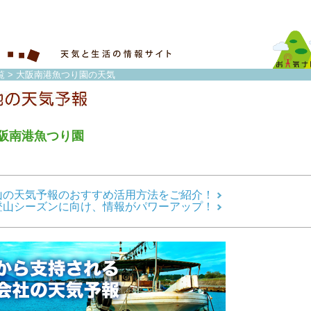
覧
> 大阪南港魚つり園の天気
阪南港魚つり園
山の天気予報のおすすめ活用方法をご紹介！
登山シーズンに向け、情報がパワーアップ！