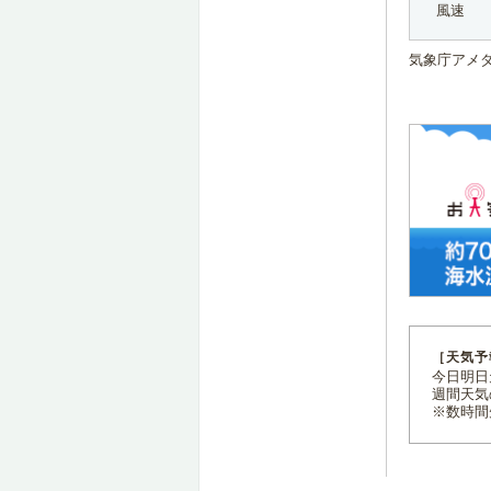
風速
気象庁アメ
［天気予
今日明日天
週間天気
※数時間