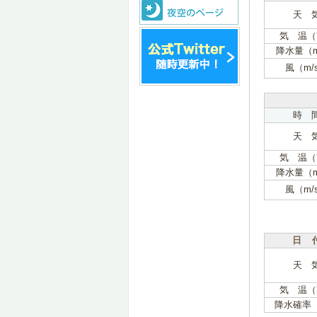
天 
気 温（
降水量（
風（m/
時 
天 
気 温（
降水量（
風（m/
日 
天 
気 温（
降水確率