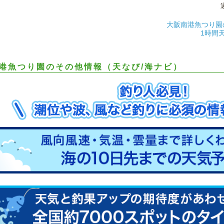
大阪南港魚つり園
1時間
港魚つり園のその他情報（天なび/海ナビ）