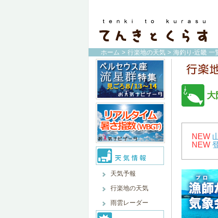
ホーム
>
行楽地の天気
>
海釣り-近畿 一
大
NEW
NEW
天気予報
行楽地の天気
雨雲レーダー