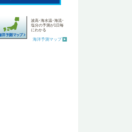
波高･海水温･海流･
塩分の予測が1日毎
にわかる
海洋予測マップ