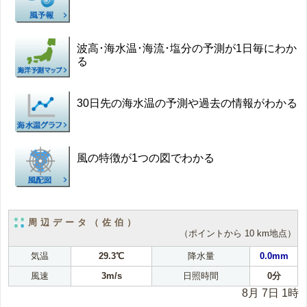
波高･海水温･海流･塩分の予測が1日毎にわか
る
30日先の海水温の予測や過去の情報がわかる
風の特徴が1つの図でわかる
周辺データ（佐伯）
（ポイントから 10 km地点）
気温
29.3℃
降水量
0.0mm
風速
3m/s
日照時間
0分
8月 7日 1時