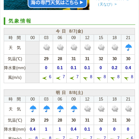
（天なび）>
気象情報
今 日 8/7(金)
時 間
00
03
06
09
12
15
18
21
天 気
気温(℃)
29
28
31
31
32
30
30
降水量(mm)
0
0.1
0.1
0.1
0
0.2
0.4
6
7
7
8
8
8
8
風(m/s)
明 日 8/8(土)
時 間
00
03
06
09
12
15
18
21
天 気
気温(℃)
29
29
28
30
31
32
31
30
降水量(mm)
0.4
1
1
0.4
0.1
0
0
0
8
8
7
7
7
7
7
6
風(m/s)