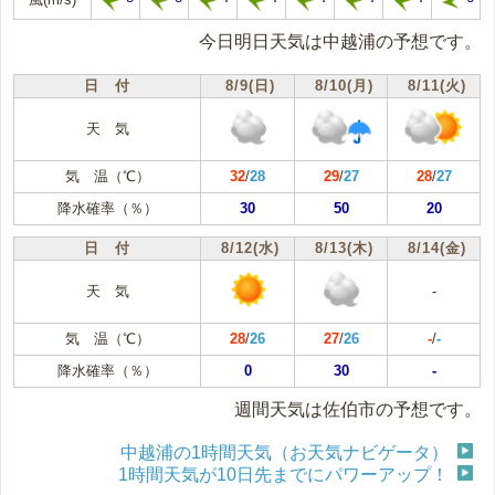
今日明日天気は中越浦の予想です。
日 付
8/9(日)
8/10(月)
8/11(火)
天 気
気 温（℃）
32
/
28
29
/
27
28
/
27
降水確率（％）
30
50
20
日 付
8/12(水)
8/13(木)
8/14(金)
天 気
-
気 温（℃）
28
/
26
27
/
26
-
/
-
降水確率（％）
0
30
-
週間天気は佐伯市の予想です。
中越浦の1時間天気（お天気ナビゲータ）
1時間天気が10日先までにパワーアップ！