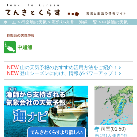
ホーム
>
行楽地の天気
>
海釣り-九州・沖縄 一覧
> 中越浦の天気
中越浦
NEW
山の天気予報のおすすめ活用方法をご紹介！
NEW
登山シーズンに向け、情報がパワーアップ！
雨雲(01:50)
更に詳しい雨雲予想