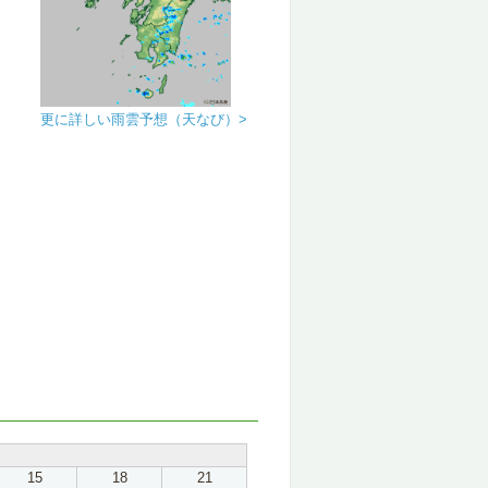
更に詳しい雨雲予想（天なび）>
15
18
21