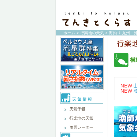
ホーム
>
行楽地の天気
>
海釣り-九州・沖
横
NEW
NEW
天気予報
行楽地の天気
雨雲レーダー