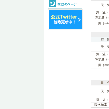
天 
気 温（
降水量（
風（m/
時 
天 
気 温（
降水量（
風（m/
日 
天 
気 温（
降水確率