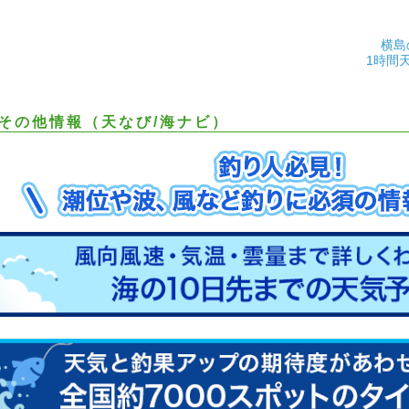
横島
1時間
その他情報（天なび/海ナビ）