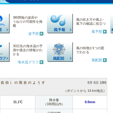
3時間毎の波高や
風の吹き方や風上･
うねりの可能性を掲
風下の確認に役立つ
載
風予想
波予想
30日先の海水温の予
風の特徴が1つの図
測や過去の情報がわ
でわかる
かる
風配図
海水温グラフ
（佐伯）の現在のようす
8月 6日 18時
（ポイントから 14 km地点）
降水量
31.1℃
0.0mm
（1時間以内）