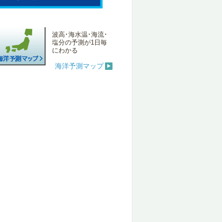
波高･海水温･海流･
塩分の予測が1日毎
にわかる
海洋予測マップ