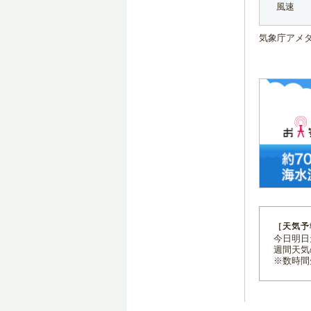
風速
気象庁アメ
［天気予
今日明日天
週間天気
※数時間