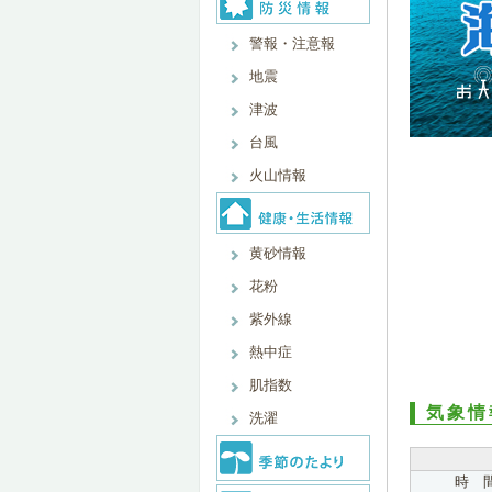
警報・注意報
地震
津波
台風
火山情報
黄砂情報
花粉
紫外線
熱中症
肌指数
気象情
洗濯
時 