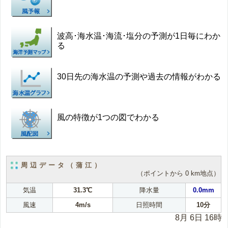
波高･海水温･海流･塩分の予測が1日毎にわか
る
30日先の海水温の予測や過去の情報がわかる
風の特徴が1つの図でわかる
周辺データ（蒲江）
（ポイントから 0 km地点）
気温
31.3℃
降水量
0.0mm
風速
4m/s
日照時間
10分
8月 6日 16時