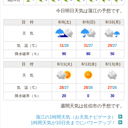
今日明日天気は蒲江の予想です。
日 付
8/8(土)
8/9(日)
8/10(月)
天 気
気 温（℃）
31
/
28
31
/
27
29
/
27
降水確率（％）
90
80
50
日 付
8/11(火)
8/12(水)
8/13(木)
天 気
気 温（℃）
28
/
27
28
/
26
27
/
26
降水確率（％）
20
0
30
週間天気は佐伯市の予想です。
蒲江の1時間天気（お天気ナビゲータ）
1時間天気が10日先までにパワーアップ！