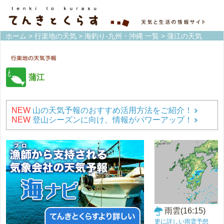
ホーム
>
行楽地の天気
>
海釣り-九州・沖縄 一覧
> 蒲江の天気
蒲江
NEW
山の天気予報のおすすめ活用方法をご紹介！
NEW
登山シーズンに向け、情報がパワーアップ！
雨雲(16:15)
更に詳しい雨雲予想