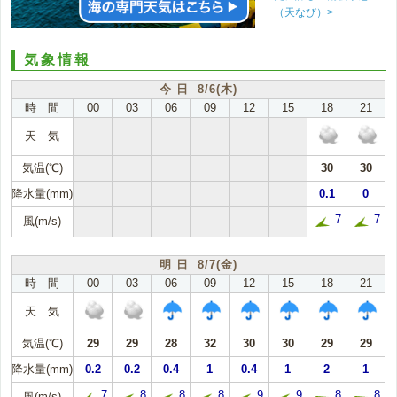
（天なび）>
気象情報
今 日 8/6(木)
時 間
00
03
06
09
12
15
18
21
天 気
気温(℃)
30
30
降水量(mm)
0.1
0
7
7
風(m/s)
明 日 8/7(金)
時 間
00
03
06
09
12
15
18
21
天 気
気温(℃)
29
29
28
32
30
30
29
29
降水量(mm)
0.2
0.2
0.4
1
0.4
1
2
1
7
8
8
8
9
9
8
8
風(m/s)