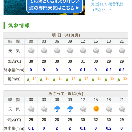
更に詳しい雨雲予想
（天なび）>
気象情報
明 日 8/10(月)
時 間
00
03
06
09
12
15
18
21
天 気
気温(℃)
30
29
30
30
31
30
29
29
降水量(mm)
0
0
0
0
0.1
0
0.2
0.2
14
16
15
14
14
13
12
12
風(m/s)
あさって 8/11(火)
時 間
00
03
06
09
12
15
18
21
天 気
気温(℃)
29
28
28
29
30
32
30
29
降水量(mm)
0.1
0
2
2
0.1
0
0.2
0