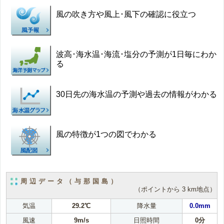
風の吹き方や風上･風下の確認に役立つ
波高･海水温･海流･塩分の予測が1日毎にわか
る
30日先の海水温の予測や過去の情報がわかる
風の特徴が1つの図でわかる
周辺データ（与那国島）
（ポイントから 3 km地点）
気温
29.2℃
降水量
0.0mm
風速
9m/s
日照時間
0分