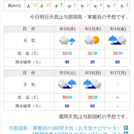
12
10
7
3
2
4
3
4
風(m/s)
今日明日天気は与那国島・軍艦岩の予想です。
日 付
8/12(水)
8/13(木)
8/14(金)
天 気
気 温（℃）
32
/
28
31
/
30
30
/
30
降水確率（％）
40
20
60
日 付
8/15(土)
8/16(日)
8/17(月)
天 気
-
気 温（℃）
30
/
29
30
/
28
-
/
-
降水確率（％）
60
60
-
週間天気は与那国町の予想です。
与那国島・軍艦岩の1時間天気（お天気ナビゲータ）