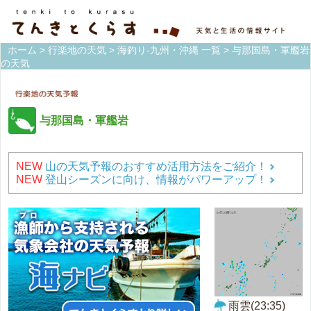
ホーム
>
行楽地の天気
>
海釣り-九州・沖縄 一覧
> 与那国島・軍艦岩
の天気
与那国島・軍艦岩
NEW
山の天気予報のおすすめ活用方法をご紹介！
NEW
登山シーズンに向け、情報がパワーアップ！
雨雲(23:35)