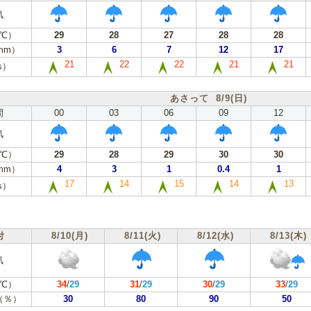
気
℃）
29
28
27
28
28
mm）
3
6
7
12
17
21
22
22
21
21
s）
あさって 8/9(日)
間
00
03
06
09
12
気
℃）
29
28
29
30
30
mm）
4
3
1
0.4
1
17
14
15
14
13
s）
付
8/10(月)
8/11(火)
8/12(水)
8/13(木)
気
℃）
34
/
29
31
/
29
30
/
29
33
/
29
（％）
30
80
90
50