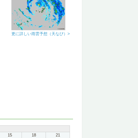
更に詳しい雨雲予想（天なび）>
15
18
21