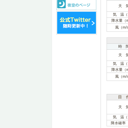
天 
気 温（
降水量（
風（m/
時 
天 
気 温（
降水量（
風（m/
日 
天 
気 温（
降水確率