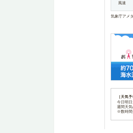
風速
気象庁アメ
［天気予
今日明日天
週間天気
※数時間