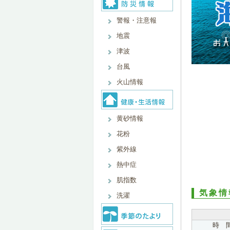
警報・注意報
地震
津波
台風
火山情報
黄砂情報
花粉
紫外線
熱中症
肌指数
気象情
洗濯
時 