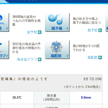
3時間毎の波高や
風の吹き方や風上･
うねりの可能性を掲
風下の確認に役立つ
載
風予想
波予想
30日先の海水温の予
風の特徴が1つの図
測や過去の情報がわ
でわかる
かる
風配図
海水温グラフ
（宮城島）の現在のようす
8月 7日 21時
（ポイントから 3 km地点）
降水量
26.6℃
0.0mm
（1時間以内）