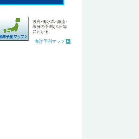
波高･海水温･海流･
塩分の予測が1日毎
にわかる
海洋予測マップ