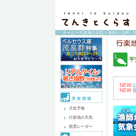
ホーム
>
行楽地の天気
>
海釣り-九州・沖
平
NEW
NEW
天気予報
行楽地の天気
雨雲レーダー