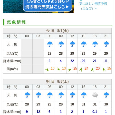
更に詳しい雨雲予想
（天なび）>
気象情報
今 日 8/7(金)
時 間
00
03
06
09
12
15
18
21
天 気
気温(℃)
29
28
29
29
29
29
降水量(mm)
2
4
32
29
21
11
10
13
25
24
20
15
風(m/s)
明 日 8/8(土)
時 間
00
03
06
09
12
15
18
21
天 気
気温(℃)
28
29
29
29
30
31
31
30
降水量(mm)
9
12
6
1
2
1
0.1
1