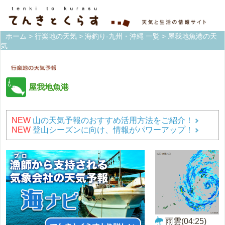
ホーム
>
行楽地の天気
>
海釣り-九州・沖縄 一覧
> 屋我地魚港の天
気
屋我地魚港
NEW
山の天気予報のおすすめ活用方法をご紹介！
NEW
登山シーズンに向け、情報がパワーアップ！
雨雲(04:25)