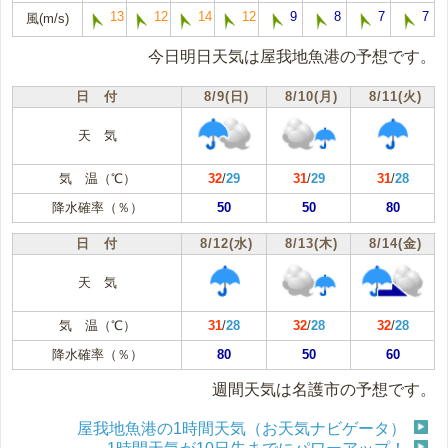
13
12
14
12
9
8
7
7
風(m/s)
今日明日天気は屋我地魚港の予想です。
日 付
8/9(日)
8/10(月)
8/11(火)
天 気
気 温（℃）
32
/
29
31
/
29
31
/
28
降水確率（％）
50
50
80
日 付
8/12(水)
8/13(木)
8/14(金)
天 気
気 温（℃）
31
/
28
32
/
28
32
/
28
降水確率（％）
80
50
60
週間天気は名護市の予想です。
屋我地魚港の1時間天気（お天気ナビゲータ）