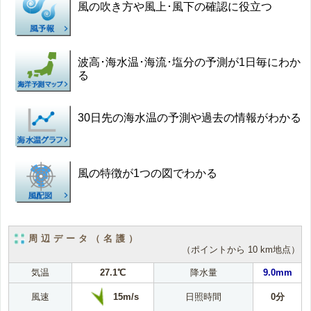
風の吹き方や風上･風下の確認に役立つ
波高･海水温･海流･塩分の予測が1日毎にわか
る
30日先の海水温の予測や過去の情報がわかる
風の特徴が1つの図でわかる
周辺データ（名護）
（ポイントから 10 km地点）
気温
27.1℃
降水量
9.0mm
15m/s
風速
日照時間
0分