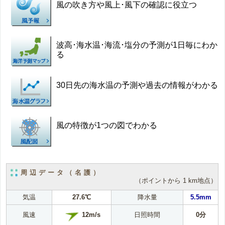
風の吹き方や風上･風下の確認に役立つ
波高･海水温･海流･塩分の予測が1日毎にわか
る
30日先の海水温の予測や過去の情報がわかる
風の特徴が1つの図でわかる
周辺データ（名護）
（ポイントから 1 km地点）
気温
27.6℃
降水量
5.5mm
12m/s
風速
日照時間
0分