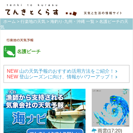
ホーム
>
行楽地の天気
>
海釣り-九州・沖縄 一覧
> 名護ビーチの天
気
名護ビーチ
NEW
山の天気予報のおすすめ活用方法をご紹介！
NEW
登山シーズンに向け、情報がパワーアップ！
雨雲(17:20)