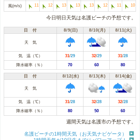
11
12
13
13
13
12
11
10
風(m/s)
今日明日天気は名護ビーチの予想です。
日 付
8/9(日)
8/10(月)
8/11(火)
天 気
気 温（℃）
31
/
29
32
/
29
31
/
28
降水確率（％）
70
60
80
日 付
8/12(水)
8/13(木)
8/14(金)
天 気
気 温（℃）
31
/
28
32
/
28
32
/
28
降水確率（％）
80
50
60
週間天気は名護市の予想です。
名護ビーチの1時間天気（お天気ナビゲータ）