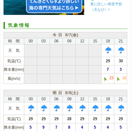
更に詳しい雨雲予想
（天なび）>
気象情報
今 日 8/7(金)
時 間
00
03
06
09
12
15
18
21
天 気
気温(℃)
29
30
降水量(mm)
7
3
23
16
風(m/s)
明 日 8/8(土)
時 間
00
03
06
09
12
15
18
21
天 気
気温(℃)
29
29
29
28
29
29
29
29
降水量(mm)
5
9
7
8
4
5
4
5