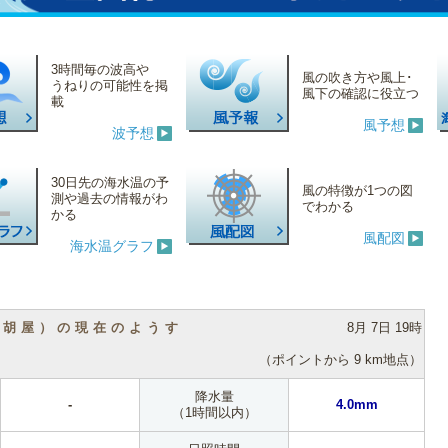
3時間毎の波高や
風の吹き方や風上･
うねりの可能性を掲
風下の確認に役立つ
載
風予想
波予想
30日先の海水温の予
風の特徴が1つの図
測や過去の情報がわ
でわかる
かる
風配図
海水温グラフ
（胡屋）の現在のようす
8月 7日 19時
（ポイントから 9 km地点）
降水量
-
4.0mm
（1時間以内）