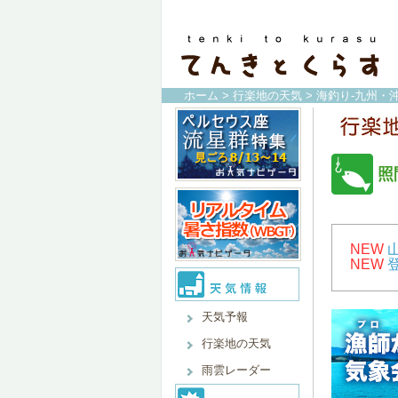
ホーム
>
行楽地の天気
>
海釣り-九州・沖
照
NEW
NEW
天気予報
行楽地の天気
雨雲レーダー