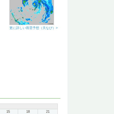
更に詳しい雨雲予想（天なび）>
15
18
21