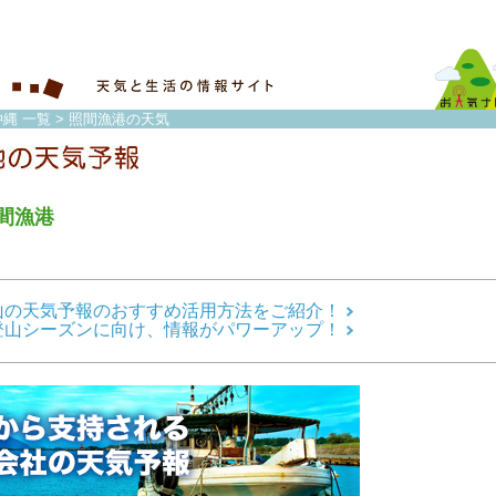
縄 一覧
> 照間漁港の天気
間漁港
山の天気予報のおすすめ活用方法をご紹介！
登山シーズンに向け、情報がパワーアップ！