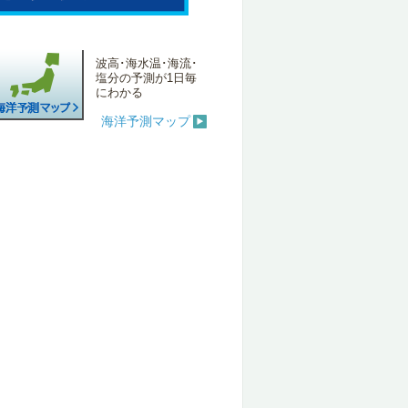
波高･海水温･海流･
塩分の予測が1日毎
にわかる
海洋予測マップ