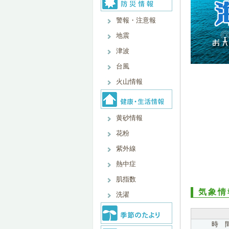
警報・注意報
地震
津波
台風
火山情報
黄砂情報
花粉
紫外線
熱中症
肌指数
気象情
洗濯
時 