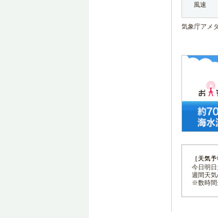
風速
気象庁アメ
［天気予
今日明日天
週間天気
※数時間