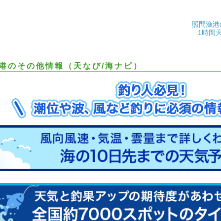
照間漁港
1時間
港のその他情報（天なび/海ナビ）