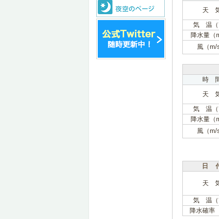
天 
気 温（
降水量（
風（m/
時 
天 
気 温（
降水量（
風（m/
日 
天 
気 温（
降水確率