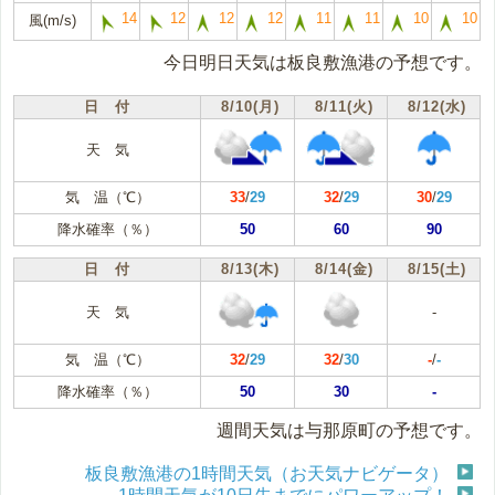
14
12
12
12
11
11
10
10
風(m/s)
今日明日天気は板良敷漁港の予想です。
日 付
8/10(月)
8/11(火)
8/12(水)
天 気
気 温（℃）
33
/
29
32
/
29
30
/
29
降水確率（％）
50
60
90
日 付
8/13(木)
8/14(金)
8/15(土)
天 気
-
気 温（℃）
32
/
29
32
/
30
-
/
-
降水確率（％）
50
30
-
週間天気は与那原町の予想です。
板良敷漁港の1時間天気（お天気ナビゲータ）