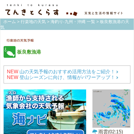
ホーム
>
行楽地の天気
>
海釣り-九州・沖縄 一覧
> 板良敷漁港の天
気
板良敷漁港
NEW
山の天気予報のおすすめ活用方法をご紹介！
NEW
登山シーズンに向け、情報がパワーアップ！
雨雲(02:15)