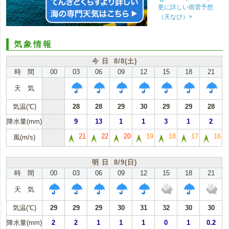
更に詳しい雨雲予想
（天なび）>
気象情報
今 日 8/8(土)
時 間
00
03
06
09
12
15
18
21
天 気
気温(℃)
28
28
29
30
29
29
28
降水量(mm)
9
13
1
1
3
1
2
21
22
20
19
18
17
16
風(m/s)
明 日 8/9(日)
時 間
00
03
06
09
12
15
18
21
天 気
気温(℃)
29
29
29
30
31
32
30
30
降水量(mm)
2
2
1
1
1
0
1
0.2