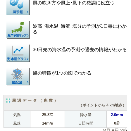
風の吹き方や風上･風下の確認に役立つ
波高･海水温･海流･塩分の予測が1日毎にわか
る
30日先の海水温の予測や過去の情報がわかる
風の特徴が1つの図でわかる
周辺データ（糸数）
（ポイントから 4 km地点）
気温
25.8℃
降水量
2.0mm
風速
14m/s
日照時間
0分
8月 8日 2時