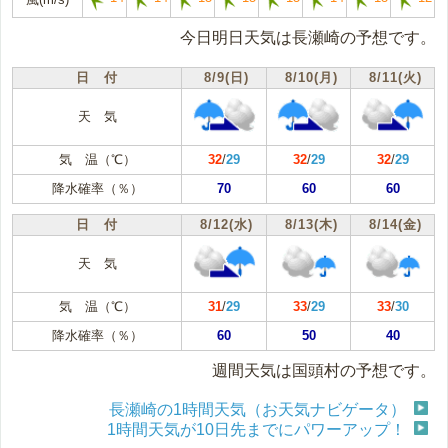
今日明日天気は長瀬崎の予想です。
日 付
8/9(日)
8/10(月)
8/11(火)
天 気
気 温（℃）
32
/
29
32
/
29
32
/
29
降水確率（％）
70
60
60
日 付
8/12(水)
8/13(木)
8/14(金)
天 気
気 温（℃）
31
/
29
33
/
29
33
/
30
降水確率（％）
60
50
40
週間天気は国頭村の予想です。
長瀬崎の1時間天気（お天気ナビゲータ）
1時間天気が10日先までにパワーアップ！