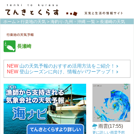
ホーム
>
行楽地の天気
>
海釣り-九州・沖縄 一覧
> 長瀬崎の天気
長瀬崎
NEW
山の天気予報のおすすめ活用方法をご紹介！
NEW
登山シーズンに向け、情報がパワーアップ！
雨雲(17:55)
更に詳しい雨雲予想