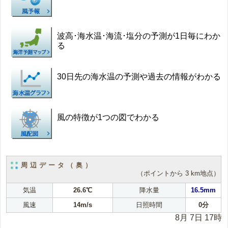
波高･海水温･海流･塩分の予測が1日毎にわか
る
30日先の海水温の予測や過去の情報がわかる
風の特徴が1つの図でわかる
周辺データ（奥）
（ポイントから 3 km地点）
気温
26.6℃
降水量
16.5mm
風速
14m/s
日照時間
0分
8月 7日 17時