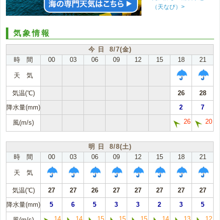
（天なび）>
気象情報
今 日 8/7(金)
時 間
00
03
06
09
12
15
18
21
天 気
気温(℃)
26
28
降水量(mm)
2
7
26
20
風(m/s)
明 日 8/8(土)
時 間
00
03
06
09
12
15
18
21
天 気
気温(℃)
27
27
26
27
27
27
27
27
降水量(mm)
5
6
5
3
3
2
3
5
14
14
15
15
15
14
13
12
風(m/s)