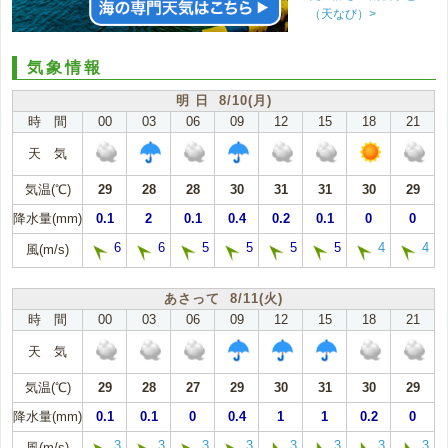
（天なび）>
気象情報
明 日 8/10(月)
時 間
00
03
06
09
12
15
18
21
天 気
気温(℃)
29
28
28
30
31
31
30
29
降水量(mm)
0.1
2
0.1
0.4
0.2
0.1
0
0
6
6
5
5
5
5
4
4
風(m/s)
あさって 8/11(火)
時 間
00
03
06
09
12
15
18
21
天 気
気温(℃)
29
28
27
29
30
31
30
29
降水量(mm)
0.1
0.1
0
0.4
1
1
0.2
0
3
3
3
3
3
3
3
3
風(m/s)