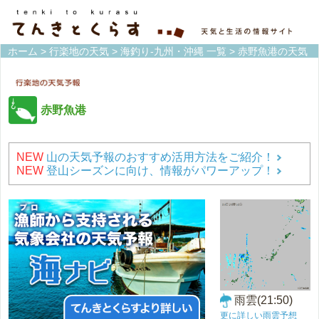
ホーム
>
行楽地の天気
>
海釣り-九州・沖縄 一覧
> 赤野魚港の天気
赤野魚港
NEW
山の天気予報のおすすめ活用方法をご紹介！
NEW
登山シーズンに向け、情報がパワーアップ！
雨雲(21:50)
更に詳しい雨雲予想