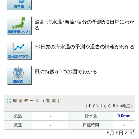
波高･海水温･海流･塩分の予測が1日毎にわか
る
30日先の海水温の予測や過去の情報がわかる
風の特徴が1つの図でわかる
周辺データ（胡屋）
（ポイントから 9 km地点）
気温
-
降水量
0.0mm
風速
-
日照時間
-
8月 9日 21時