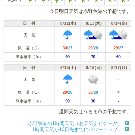
今日明日天気は赤野魚港の予想です。
日 付
8/12(水)
8/13(木)
8/14(金)
天 気
気 温（℃）
30
/
27
29
/
28
29
/
27
降水確率（％）
90
70
60
日 付
8/15(土)
8/16(日)
8/17(月)
天 気
-
気 温（℃）
29
/
26
30
/
28
-
/
-
降水確率（％）
90
30
-
週間天気はうるま市の予想です。
赤野魚港の1時間天気（お天気ナビゲータ）
1時間天気が10日先までにパワーアップ！