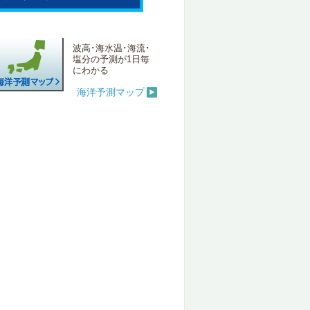
波高･海水温･海流･
塩分の予測が1日毎
にわかる
海洋予測マップ