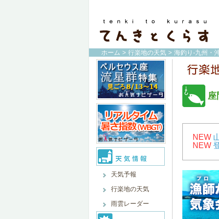
ホーム
>
行楽地の天気
>
海釣り-九州・沖
座
NEW
NEW
天気予報
行楽地の天気
雨雲レーダー