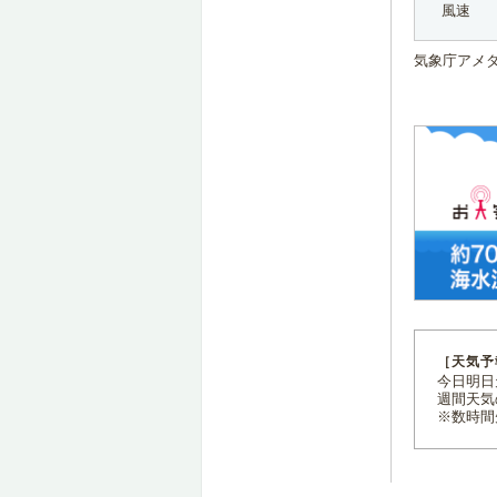
風速
気象庁アメ
［天気予
今日明日天
週間天気
※数時間