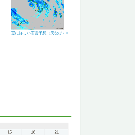
更に詳しい雨雲予想（天なび）>
15
18
21