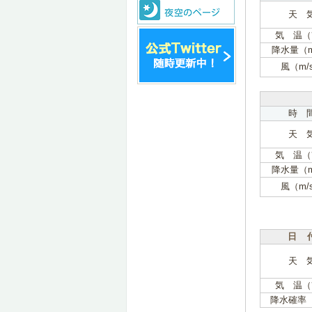
天 
気 温（
降水量（
風（m/
時 
天 
気 温（
降水量（
風（m/
日 
天 
気 温（
降水確率