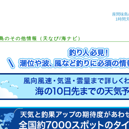
座間味島
1時間
島のその他情報（天なび/海ナビ）