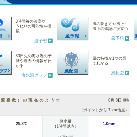
3時間毎の波高や
風の吹き方や風上･
うねりの可能性を掲
風下の確認に役立つ
載
風予想
波予想
30日先の海水温の予
風の特徴が1つの図
測や過去の情報がわ
でわかる
かる
風配図
海水温グラフ
（渡嘉敷）の現在のようす
8月 8日 9時
（ポイントから 7 km地点）
降水量
25.8℃
1.0mm
（1時間以内）