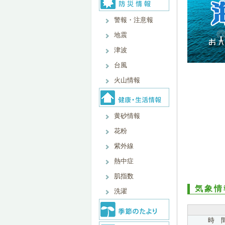
警報・注意報
地震
津波
台風
火山情報
黄砂情報
花粉
紫外線
熱中症
肌指数
気象情
洗濯
時 